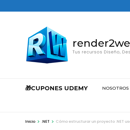
Saltar
al
contenido
(presione
Entrar)
render2w
Tus recursos Diseño, Des
🎁CUPONES UDEMY
NOSOTROS
>
>
Inicio
.NET
Cómo estructurar un proyecto .NET us