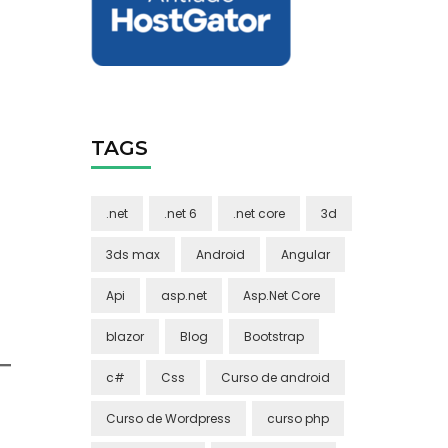
TAGS
.net
.net 6
.net core
3d
3ds max
Android
Angular
Api
asp.net
Asp.Net Core
blazor
Blog
Bootstrap
c#
Css
Curso de android
Curso de Wordpress
curso php