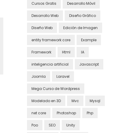
Cursos Gratis
Desarrollo Móvil
Desarrollo Web
Diseño Gráfico
Diseño Web
Edición de Imagen
entity framework core
Example
Framework
Html
IA
inteligencia artificial
Javascript
Joomla
Laravel
Mega Curso de Wordpress
Modelado en 3D
Mvc
Mysql
net core
Photoshop
Php
Poo
SEO
Unity