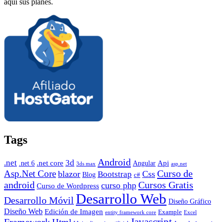
aquí sus planes.
Tags
Android
.net
3d
.net core
Angular
Api
.net 6
3ds max
asp.net
Curso de
Asp.Net Core
blazor
Css
Bootstrap
Blog
c#
android
Cursos Gratis
curso php
Curso de Wordpress
Desarrollo Web
Desarrollo Móvil
Diseño Gráfico
Diseño Web
Edición de Imagen
Example
entity framework core
Excel
Javascript
Framework