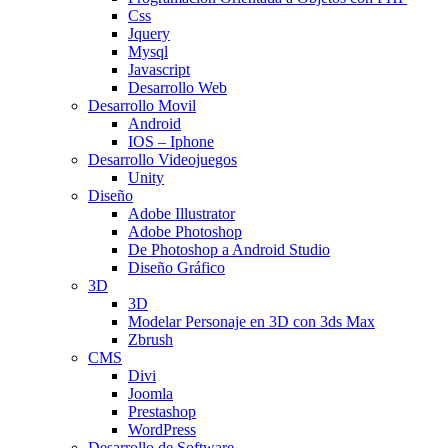
Css
Jquery
Mysql
Javascript
Desarrollo Web
Desarrollo Movil
Android
IOS – Iphone
Desarrollo Videojuegos
Unity
Diseño
Adobe Illustrator
Adobe Photoshop
De Photoshop a Android Studio
Diseño Gráfico
3D
3D
Modelar Personaje en 3D con 3ds Max
Zbrush
CMS
Divi
Joomla
Prestashop
WordPress
Desarrollo de Software