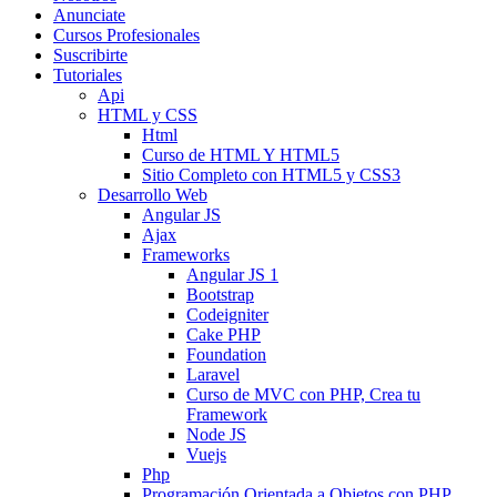
Anunciate
Cursos Profesionales
Suscribirte
Tutoriales
Api
HTML y CSS
Html
Curso de HTML Y HTML5
Sitio Completo con HTML5 y CSS3
Desarrollo Web
Angular JS
Ajax
Frameworks
Angular JS 1
Bootstrap
Codeigniter
Cake PHP
Foundation
Laravel
Curso de MVC con PHP, Crea tu
Framework
Node JS
Vuejs
Php
Programación Orientada a Objetos con PHP