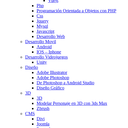
Vuejs
Php
Programación Orientada a Objetos con PHP
Css
Jquery
Mysql
Javascript
Desarrollo Web
Desarrollo Movil
Android
IOS – Iphone
Desarrollo Videojuegos
Unity
Diseño
Adobe Illustrator
Adobe Photoshop
De Photoshop a Android Studio
Diseño Gráfico
3D
3D
Modelar Personaje en 3D con 3ds Max
Zbrush
CMS
Divi
Joomla