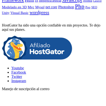
Html
IA
inteligencia artificial
Joomla
Laravel
Php
Photoshop
Mvc
Mysql
net core
Modelado en 3D
SEO
Poo
wordpress
Visual Basic
Unity
HostGator ha sido una opción confiable en mis proyectos. Te dejo
aquí sus planes.
Youtube
Facebook
Twitter
Instagram
Manejo de suscripción al correo