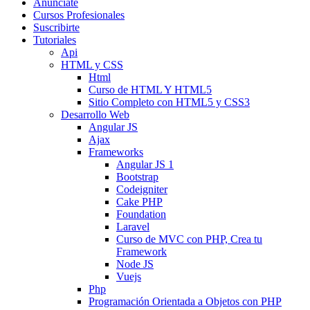
Anunciate
Cursos Profesionales
Suscribirte
Tutoriales
Api
HTML y CSS
Html
Curso de HTML Y HTML5
Sitio Completo con HTML5 y CSS3
Desarrollo Web
Angular JS
Ajax
Frameworks
Angular JS 1
Bootstrap
Codeigniter
Cake PHP
Foundation
Laravel
Curso de MVC con PHP, Crea tu
Framework
Node JS
Vuejs
Php
Programación Orientada a Objetos con PHP