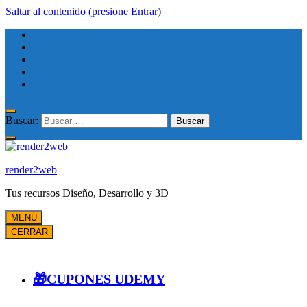
Saltar al contenido (presione Entrar)
Buscar:
render2web
Tus recursos Diseño, Desarrollo y 3D
MENÚ
CERRAR
🎁CUPONES UDEMY