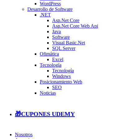
WordPress
Desarrollo de Software
.NET
Asp.Net Core
Asp.Net Core Web Api
Java
Software
Visual Basic.Net
SQL Server
Ofimática
Excel
Tecnología
Tecnología
Windows
Posicionamiento Web
SEO
Noticias
🎁CUPONES UDEMY
Nosotros