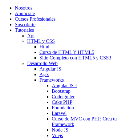
Nosotros
Anunciate
Cursos Profesionales
Suscribirte
Tutoriales
Api
HTML y CSS
Html
Curso de HTML Y HTML5
Sitio Completo con HTML5 y CSS3
Desarrollo Web
Angular JS
Ajax
Frameworks
Angular JS 1
Bootstrap
Codeigniter
Cake PHP
Foundation
Laravel
Curso de MVC con PHP, Crea tu
Framework
Node JS
Vuejs