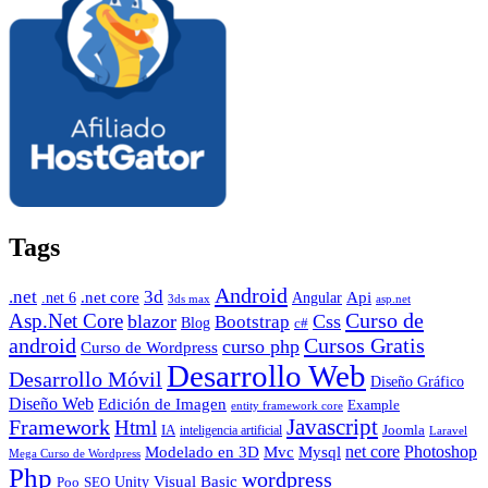
Tags
Android
.net
3d
.net core
Angular
Api
.net 6
3ds max
asp.net
Curso de
Asp.Net Core
blazor
Css
Bootstrap
Blog
c#
android
Cursos Gratis
curso php
Curso de Wordpress
Desarrollo Web
Desarrollo Móvil
Diseño Gráfico
Diseño Web
Edición de Imagen
Example
entity framework core
Javascript
Framework
Html
IA
inteligencia artificial
Joomla
Laravel
Photoshop
Mvc
Mysql
net core
Modelado en 3D
Mega Curso de Wordpress
Php
wordpress
Visual Basic
SEO
Unity
Poo