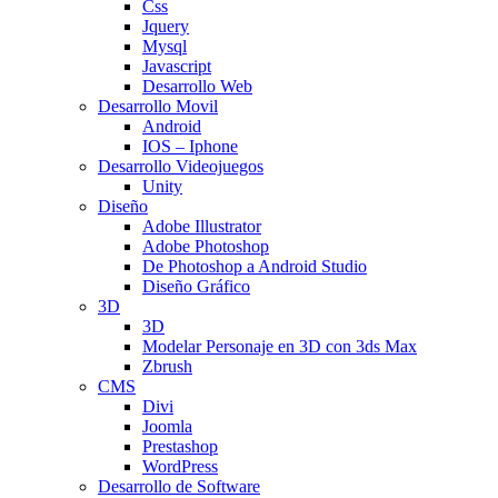
Css
Jquery
Mysql
Javascript
Desarrollo Web
Desarrollo Movil
Android
IOS – Iphone
Desarrollo Videojuegos
Unity
Diseño
Adobe Illustrator
Adobe Photoshop
De Photoshop a Android Studio
Diseño Gráfico
3D
3D
Modelar Personaje en 3D con 3ds Max
Zbrush
CMS
Divi
Joomla
Prestashop
WordPress
Desarrollo de Software