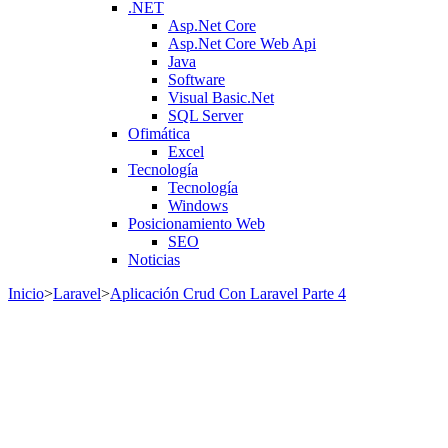
.NET
Asp.Net Core
Asp.Net Core Web Api
Java
Software
Visual Basic.Net
SQL Server
Ofimática
Excel
Tecnología
Tecnología
Windows
Posicionamiento Web
SEO
Noticias
Inicio
>
Laravel
>
Aplicación Crud Con Laravel Parte 4