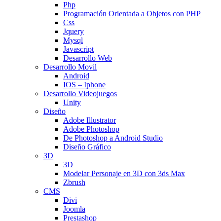
Php
Programación Orientada a Objetos con PHP
Css
Jquery
Mysql
Javascript
Desarrollo Web
Desarrollo Movil
Android
IOS – Iphone
Desarrollo Videojuegos
Unity
Diseño
Adobe Illustrator
Adobe Photoshop
De Photoshop a Android Studio
Diseño Gráfico
3D
3D
Modelar Personaje en 3D con 3ds Max
Zbrush
CMS
Divi
Joomla
Prestashop