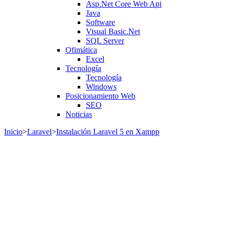
Asp.Net Core Web Api
Java
Software
Visual Basic.Net
SQL Server
Ofimática
Excel
Tecnología
Tecnología
Windows
Posicionamiento Web
SEO
Noticias
Inicio
>
Laravel
>
Instalación Laravel 5 en Xampp