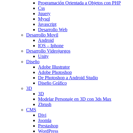
Programación Orientada a Objetos con PHP
Css
Jquery
Mysql
Javascript
Desarrollo Web
Desarrollo Movil
Android
IOS – Iphone
Desarrollo Videojuegos
Unity
Diseño
Adobe Illustrator
Adobe Photoshop
De Photoshop a Android Studio
Diseño Gráfico
3D
3D
Modelar Personaje en 3D con 3ds Max
Zbrush
CMS
Divi
Joomla
Prestashop
WordPress