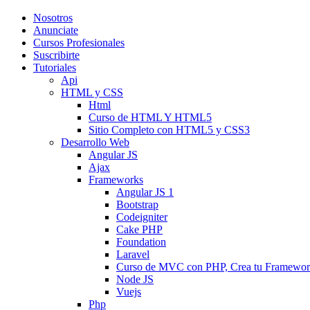
Nosotros
Anunciate
Cursos Profesionales
Suscribirte
Tutoriales
Api
HTML y CSS
Html
Curso de HTML Y HTML5
Sitio Completo con HTML5 y CSS3
Desarrollo Web
Angular JS
Ajax
Frameworks
Angular JS 1
Bootstrap
Codeigniter
Cake PHP
Foundation
Laravel
Curso de MVC con PHP, Crea tu Framewo
Node JS
Vuejs
Php