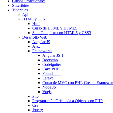
Cursos Profesionales
Suscribirte
Tutoriales
Api
HTML y CSS
Html
Curso de HTML Y HTML5
Sitio Completo con HTML5 y CSS3
Desarrollo Web
Angular JS
Ajax
Frameworks
Angular JS 1
Bootstrap
Codeigniter
Cake PHP
Foundation
Laravel
Curso de MVC con PHP, Crea tu Framewo
Node JS
Vuejs
Php
Programación Orientada a Objetos con PHP
Css
Jquery