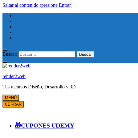
Saltar al contenido (presione Entrar)
Buscar:
render2web
Tus recursos Diseño, Desarrollo y 3D
MENÚ
CERRAR
🎁CUPONES UDEMY