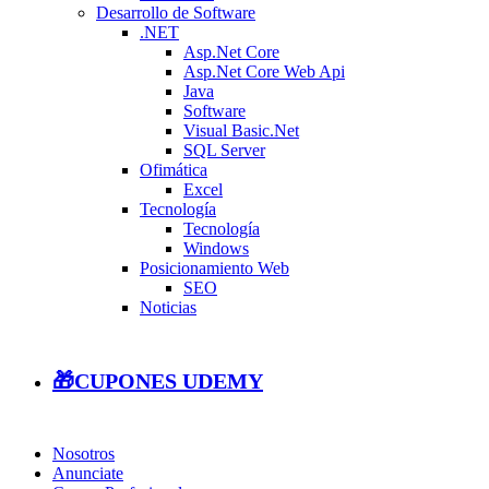
Desarrollo de Software
.NET
Asp.Net Core
Asp.Net Core Web Api
Java
Software
Visual Basic.Net
SQL Server
Ofimática
Excel
Tecnología
Tecnología
Windows
Posicionamiento Web
SEO
Noticias
🎁CUPONES UDEMY
Nosotros
Anunciate