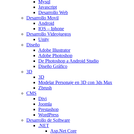
Mysql
Javascript
Desarrollo Web
Desarrollo Movil
Android
IOS – Iphone
Desarrollo Videojuegos
Unity
Diseño
Adobe Illustrator
Adobe Photoshop
De Photoshop a Android Studio
Diseño Gráfico
3D
3D
Modelar Personaje en 3D con 3ds Max
Zbrush
CMS
Divi
Joomla
Prestashop
WordPress
Desarrollo de Software
.NET
Asp.Net Core