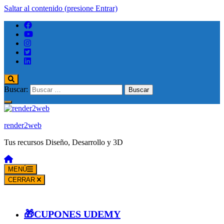
Saltar al contenido (presione Entrar)
Buscar:
render2web
Tus recursos Diseño, Desarrollo y 3D
MENÚ
CERRAR
🎁CUPONES UDEMY