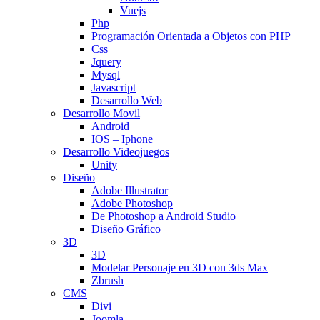
Vuejs
Php
Programación Orientada a Objetos con PHP
Css
Jquery
Mysql
Javascript
Desarrollo Web
Desarrollo Movil
Android
IOS – Iphone
Desarrollo Videojuegos
Unity
Diseño
Adobe Illustrator
Adobe Photoshop
De Photoshop a Android Studio
Diseño Gráfico
3D
3D
Modelar Personaje en 3D con 3ds Max
Zbrush
CMS
Divi
Joomla