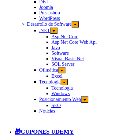
Divi
Joomla
Prestashop
WordPress
Desarrollo de Software
.NET
Asp.Net Core
Asp.Net Core Web Api
Java
Software
Visual Basic.Net
SQL Server
Ofimática
Excel
Tecnología
Tecnología
Windows
Posicionamiento Web
SEO
Noticias
🎁CUPONES UDEMY