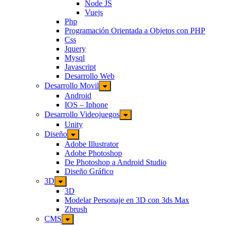
Node JS
Vuejs
Php
Programación Orientada a Objetos con PHP
Css
Jquery
Mysql
Javascript
Desarrollo Web
Desarrollo Movil
Android
IOS – Iphone
Desarrollo Videojuegos
Unity
Diseño
Adobe Illustrator
Adobe Photoshop
De Photoshop a Android Studio
Diseño Gráfico
3D
3D
Modelar Personaje en 3D con 3ds Max
Zbrush
CMS