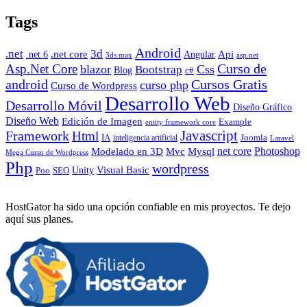
Tags
Android
.net
3d
.net core
Angular
Api
.net 6
3ds max
asp.net
Curso de
Asp.Net Core
blazor
Css
Bootstrap
Blog
c#
android
Cursos Gratis
curso php
Curso de Wordpress
Desarrollo Web
Desarrollo Móvil
Diseño Gráfico
Diseño Web
Edición de Imagen
Example
entity framework core
Javascript
Framework
Html
IA
inteligencia artificial
Joomla
Laravel
Photoshop
Mvc
Mysql
net core
Modelado en 3D
Mega Curso de Wordpress
Php
wordpress
Visual Basic
SEO
Unity
Poo
HostGator ha sido una opción confiable en mis proyectos. Te dejo
aquí sus planes.