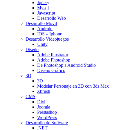
Jquery
Mysql
Javascript
Desarrollo Web
Desarrollo Movil
Android
IOS – Iphone
Desarrollo Videojuegos
Unity
Diseño
Adobe Illustrator
Adobe Photoshop
De Photoshop a Android Studio
Diseño Gráfico
3D
3D
Modelar Personaje en 3D con 3ds Max
Zbrush
CMS
Divi
Joomla
Prestashop
WordPress
Desarrollo de Software
.NET