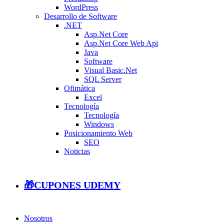
WordPress
Desarrollo de Software
.NET
Asp.Net Core
Asp.Net Core Web Api
Java
Software
Visual Basic.Net
SQL Server
Ofimática
Excel
Tecnología
Tecnología
Windows
Posicionamiento Web
SEO
Noticias
🎁CUPONES UDEMY
Nosotros