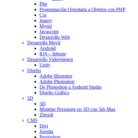
Php
Programación Orientada a Objetos con PHP
Css
Jquery
Mysql
Javascript
Desarrollo Web
Desarrollo Movil
Android
IOS – Iphone
Desarrollo Videojuegos
Unity
Diseño
Adobe Illustrator
Adobe Photoshop
De Photoshop a Android Studio
Diseño Gráfico
3D
3D
Modelar Personaje en 3D con 3ds Max
Zbrush
CMS
Divi
Joomla
Prestashop