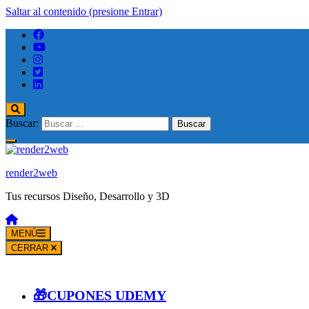
Saltar al contenido (presione Entrar)
Buscar:
render2web
Tus recursos Diseño, Desarrollo y 3D
MENÚ
CERRAR
🎁CUPONES UDEMY