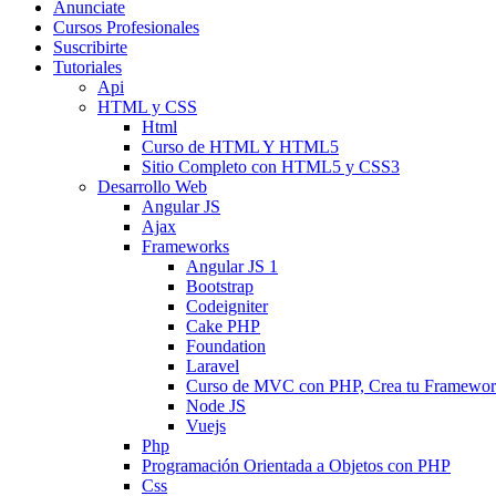
Anunciate
Cursos Profesionales
Suscribirte
Tutoriales
Api
HTML y CSS
Html
Curso de HTML Y HTML5
Sitio Completo con HTML5 y CSS3
Desarrollo Web
Angular JS
Ajax
Frameworks
Angular JS 1
Bootstrap
Codeigniter
Cake PHP
Foundation
Laravel
Curso de MVC con PHP, Crea tu Framewo
Node JS
Vuejs
Php
Programación Orientada a Objetos con PHP
Css