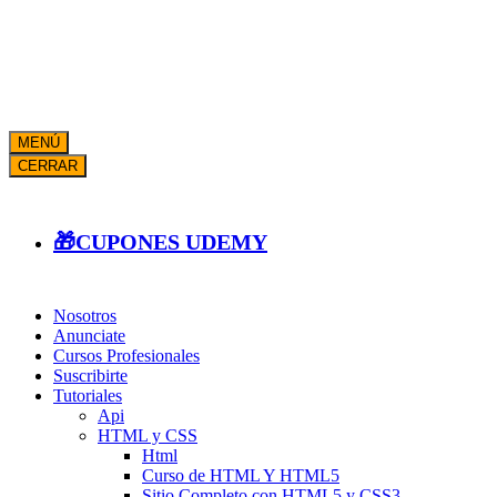
MENÚ
CERRAR
🎁CUPONES UDEMY
Nosotros
Anunciate
Cursos Profesionales
Suscribirte
Tutoriales
Api
HTML y CSS
Html
Curso de HTML Y HTML5
Sitio Completo con HTML5 y CSS3