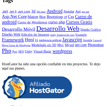
Tags
Android
.net
3d
.net core
Angular
Api
.net 6
3ds max
asp.net
Curso de
Asp.Net Core
blazor
Css
Bootstrap
Blog
c#
android
Cursos Gratis
curso php
Curso de Wordpress
Desarrollo Web
Desarrollo Móvil
Diseño Gráfico
Diseño Web
Edición de Imagen
Example
entity framework core
Javascript
Framework
Html
IA
inteligencia artificial
Joomla
Laravel
Photoshop
Mvc
Mysql
net core
Modelado en 3D
Mega Curso de Wordpress
Php
wordpress
Visual Basic
SEO
Unity
Poo
HostGator ha sido una opción confiable en mis proyectos. Te dejo
aquí sus planes.