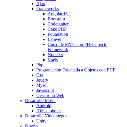
Ajax
Frameworks
Angular JS 1
Bootstrap
Codeigniter
Cake PHP
Foundation
Laravel
Curso de MVC con PHP, Crea tu
Framework
Node JS
Vuejs
Php
Programación Orientada a Objetos con PHP
Css
Jquery
Mysql
Javascript
Desarrollo Web
Desarrollo Movil
Android
IOS – Iphone
Desarrollo Videojuegos
Unity
Diseño