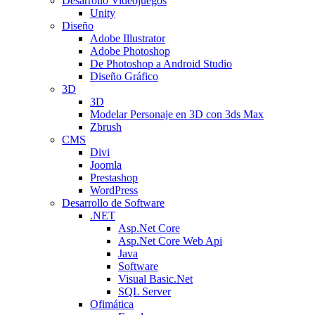
Desarrollo Videojuegos
Unity
Diseño
Adobe Illustrator
Adobe Photoshop
De Photoshop a Android Studio
Diseño Gráfico
3D
3D
Modelar Personaje en 3D con 3ds Max
Zbrush
CMS
Divi
Joomla
Prestashop
WordPress
Desarrollo de Software
.NET
Asp.Net Core
Asp.Net Core Web Api
Java
Software
Visual Basic.Net
SQL Server
Ofimática