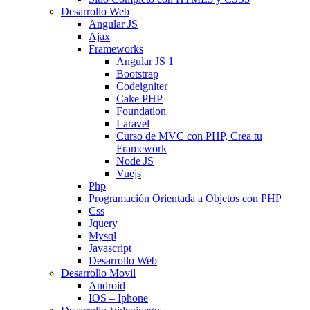
Desarrollo Web
Angular JS
Ajax
Frameworks
Angular JS 1
Bootstrap
Codeigniter
Cake PHP
Foundation
Laravel
Curso de MVC con PHP, Crea tu
Framework
Node JS
Vuejs
Php
Programación Orientada a Objetos con PHP
Css
Jquery
Mysql
Javascript
Desarrollo Web
Desarrollo Movil
Android
IOS – Iphone