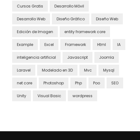
Cursos Gratis
Desarrollo Móvil
Desarrollo Web
Diseño Gráfico
Diseño Web
Edición de Imagen
entity framework core
Example
Excel
Framework
Html
IA
inteligencia artificial
Javascript
Joomla
Laravel
Modelado en 3D
Mvc
Mysql
net core
Photoshop
Php
Poo
SEO
Unity
Visual Basic
wordpress