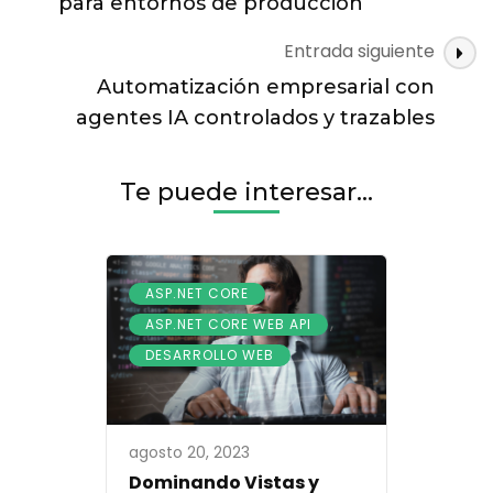
para entornos de producción
para
Wha
Entrada siguiente
y
Automatización empresarial con
corr
agentes IA controlados y trazables
Te puede interesar...
,
ASP.NET CORE
,
ASP.NET CORE WEB API
DESARROLLO WEB
agosto 20, 2023
Dominando Vistas y