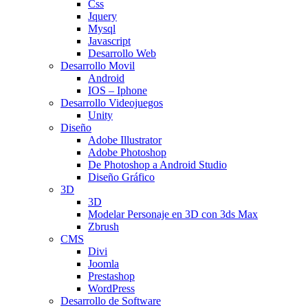
Css
Jquery
Mysql
Javascript
Desarrollo Web
Desarrollo Movil
Android
IOS – Iphone
Desarrollo Videojuegos
Unity
Diseño
Adobe Illustrator
Adobe Photoshop
De Photoshop a Android Studio
Diseño Gráfico
3D
3D
Modelar Personaje en 3D con 3ds Max
Zbrush
CMS
Divi
Joomla
Prestashop
WordPress
Desarrollo de Software