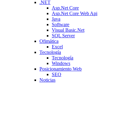
.NET
Asp.Net Core
Asp.Net Core Web Api
Java
Software
Visual Basic.Net
SQL Server
Ofimática
Excel
Tecnología
Tecnología
Windows
Posicionamiento Web
SEO
Noticias