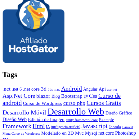
Tags
Android
.net
3d
.net core
Angular
Api
.net 6
3ds max
asp.net
Curso de
Asp.Net Core
blazor
Css
Bootstrap
Blog
c#
android
Cursos Gratis
curso php
Curso de Wordpress
Desarrollo Web
Desarrollo Móvil
Diseño Gráfico
Diseño Web
Edición de Imagen
Example
entity framework core
Javascript
Framework
Html
IA
inteligencia artificial
Joomla
Laravel
Photoshop
Mvc
Mysql
net core
Modelado en 3D
Mega Curso de Wordpress