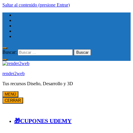
Saltar al contenido (presione Entrar)
Buscar:
render2web
Tus recursos Diseño, Desarrollo y 3D
MENÚ
CERRAR
🎁CUPONES UDEMY