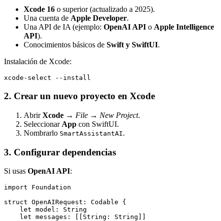
Xcode 16
o superior (actualizado a 2025).
Una cuenta de
Apple Developer
.
Una API de IA (ejemplo:
OpenAI API
o
Apple Intelligence
API
).
Conocimientos básicos de
Swift y SwiftUI
.
Instalación de Xcode:
xcode-select --install
2. Crear un nuevo proyecto en Xcode
Abrir
Xcode
→
File
→
New Project
.
Seleccionar
App
con SwiftUI.
Nombrarlo
.
SmartAssistantAI
3. Configurar dependencias
Si usas
OpenAI API
:
import Foundation

struct OpenAIRequest: Codable {

    let model: String

    let messages: [[String: String]]
