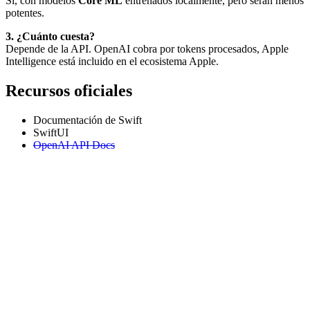
Sí, con modelos
Core ML
entrenados localmente, pero serán menos
potentes.
3. ¿Cuánto cuesta?
Depende de la API. OpenAI cobra por tokens procesados, Apple
Intelligence está incluido en el ecosistema Apple.
Recursos oficiales
Documentación de Swift
SwiftUI
OpenAI API Docs