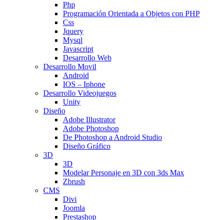
Php
Programación Orientada a Objetos con PHP
Css
Jquery
Mysql
Javascript
Desarrollo Web
Desarrollo Movil
Android
IOS – Iphone
Desarrollo Videojuegos
Unity
Diseño
Adobe Illustrator
Adobe Photoshop
De Photoshop a Android Studio
Diseño Gráfico
3D
3D
Modelar Personaje en 3D con 3ds Max
Zbrush
CMS
Divi
Joomla
Prestashop