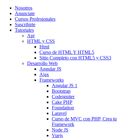
Nosotros
Anunciate
Cursos Profesionales
Suscribirte
Tutoriales
Api
HTML y CSS
Html
Curso de HTML Y HTML5
Sitio Completo con HTML5 y CSS3
Desarrollo Web
Angular JS
Ajax
Frameworks
Angular JS 1
Bootstrap
Codeigniter
Cake PHP
Foundation
Laravel
Curso de MVC con PHP, Crea tu
Framework
Node JS
Vuejs