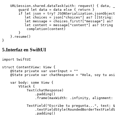
    URLSession.shared.dataTask(with: request) { data, _
        guard let data = data else { return }

        if let json = try? JSONSerialization.jsonObject
           let choices = json["choices"] as? [[String: 
           let message = choices.first?["message"] as? 
           let content = message["content"] as? String 
            completion(content)

        }

    }.resume()

}
5.Interfaz en SwiftUI
import SwiftUI

struct ContentView: View {

    @State private var userInput = ""

    @State private var chatResponse = "Hola, soy tu asi
    var body: some View {

        VStack {

            Text(chatResponse)

                .padding()

                .frame(maxWidth: .infinity, alignment: 
            TextField("Escribe tu pregunta...", text: $
                .textFieldStyle(RoundedBorderTextFieldS
                .padding()
