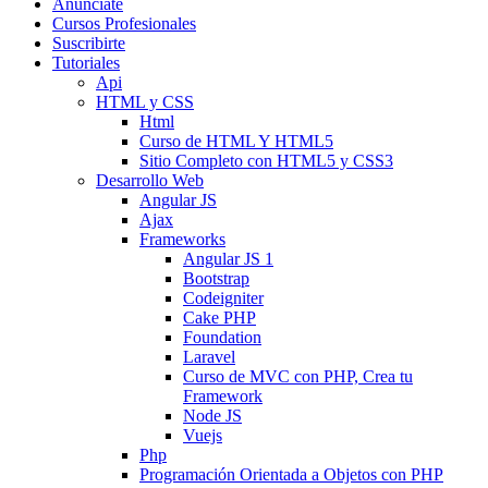
Anunciate
Cursos Profesionales
Suscribirte
Tutoriales
Api
HTML y CSS
Html
Curso de HTML Y HTML5
Sitio Completo con HTML5 y CSS3
Desarrollo Web
Angular JS
Ajax
Frameworks
Angular JS 1
Bootstrap
Codeigniter
Cake PHP
Foundation
Laravel
Curso de MVC con PHP, Crea tu
Framework
Node JS
Vuejs
Php
Programación Orientada a Objetos con PHP