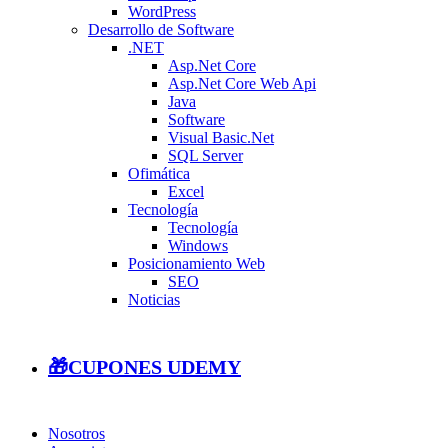
WordPress
Desarrollo de Software
.NET
Asp.Net Core
Asp.Net Core Web Api
Java
Software
Visual Basic.Net
SQL Server
Ofimática
Excel
Tecnología
Tecnología
Windows
Posicionamiento Web
SEO
Noticias
🎁CUPONES UDEMY
Nosotros