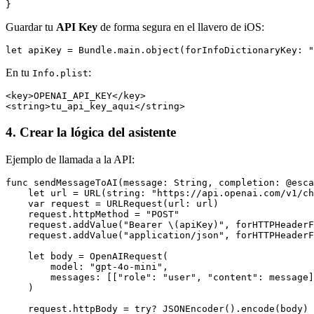
}
Guardar tu
API Key
de forma segura en el llavero de iOS:
let apiKey = Bundle.main.object(forInfoDictionaryKey: "
En tu
:
Info.plist
<key>OPENAI_API_KEY</key>

<string>tu_api_key_aqui</string>
4. Crear la lógica del asistente
Ejemplo de llamada a la API:
func sendMessageToAI(message: String, completion: @esca
    let url = URL(string: "https://api.openai.com/v1/ch
    var request = URLRequest(url: url)

    request.httpMethod = "POST"

    request.addValue("Bearer \(apiKey)", forHTTPHeaderF
    request.addValue("application/json", forHTTPHeaderF
    let body = OpenAIRequest(

        model: "gpt-4o-mini",

        messages: [["role": "user", "content": message]
    )

    request.httpBody = try? JSONEncoder().encode(body)
