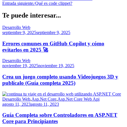
Entrada siguiente
¿Qué es code clippet?
Te puede interesar...
Desarrollo Web
septiembre 9, 2025
septiembre 9, 2025
Errores comunes en GitHub Copilot y cómo
evitarlos en 2025 🚀
Desarrollo Web
noviembre 19, 2025
noviembre 19, 2025
Crea un juego completo usando Videojuegos 3D y
publícalo (Guía completa 2025)
Desarrollo Web
,
Asp.Net Core
,
Asp.Net Core Web Api
agosto 11, 2023
agosto 11, 2023
Guía Completa sobre Controladores en ASP.NET
Core para Principiantes