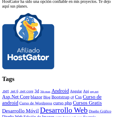
HostGator ha sido una opción confiable en mis proyectos. Te dejo
aquí sus planes.
Tags
Android
.net
3d
.net core
Angular
Api
.net 6
3ds max
asp.net
Curso de
Asp.Net Core
blazor
Css
Bootstrap
Blog
c#
android
Cursos Gratis
curso php
Curso de Wordpress
Desarrollo Web
Desarrollo Móvil
Diseño Gráfico
Diseño Web
Edición de Imagen
Example