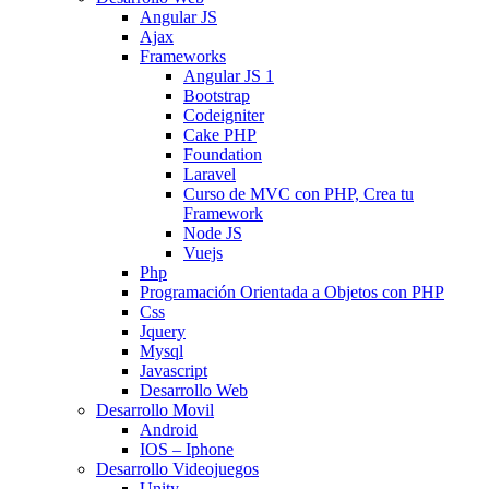
Angular JS
Ajax
Frameworks
Angular JS 1
Bootstrap
Codeigniter
Cake PHP
Foundation
Laravel
Curso de MVC con PHP, Crea tu
Framework
Node JS
Vuejs
Php
Programación Orientada a Objetos con PHP
Css
Jquery
Mysql
Javascript
Desarrollo Web
Desarrollo Movil
Android
IOS – Iphone
Desarrollo Videojuegos
Unity