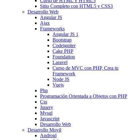
Curso de HTML Y HTML5
Sitio Completo con HTML5 y CSS3
Desarrollo Web
Angular JS
Ajax
Frameworks
Angular JS 1
Bootstrap
Codeigniter
Cake PHP
Foundation
Laravel
Curso de MVC con PHP, Crea tu
Framework
Node JS
Vuejs
Php
Programación Orientada a Objetos con PHP
Css
Jquery
Mysql
Javascript
Desarrollo Web
Desarrollo Movil
Android