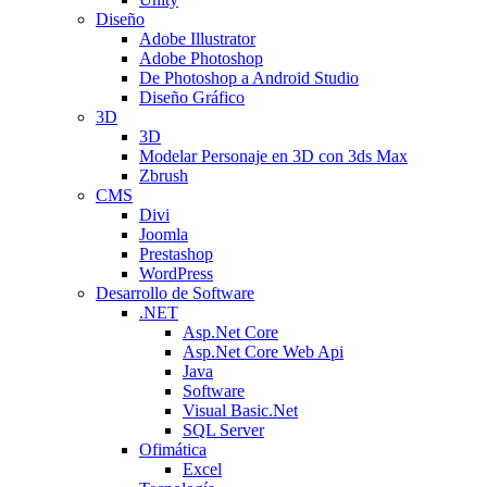
Diseño
Adobe Illustrator
Adobe Photoshop
De Photoshop a Android Studio
Diseño Gráfico
3D
3D
Modelar Personaje en 3D con 3ds Max
Zbrush
CMS
Divi
Joomla
Prestashop
WordPress
Desarrollo de Software
.NET
Asp.Net Core
Asp.Net Core Web Api
Java
Software
Visual Basic.Net
SQL Server
Ofimática
Excel