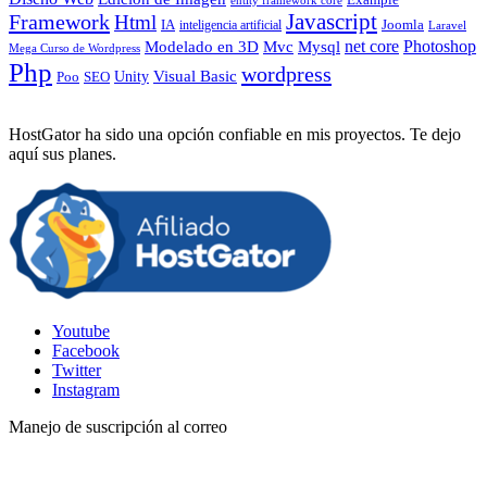
entity framework core
Javascript
Framework
Html
IA
inteligencia artificial
Joomla
Laravel
Photoshop
Mvc
Mysql
net core
Modelado en 3D
Mega Curso de Wordpress
Php
wordpress
Visual Basic
SEO
Unity
Poo
HostGator ha sido una opción confiable en mis proyectos. Te dejo
aquí sus planes.
Youtube
Facebook
Twitter
Instagram
Manejo de suscripción al correo