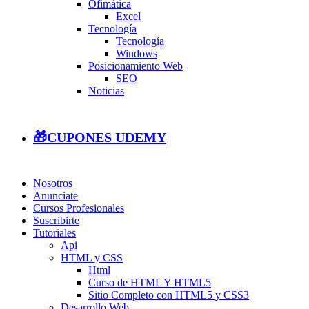
Ofimática
Excel
Tecnología
Tecnología
Windows
Posicionamiento Web
SEO
Noticias
🎁CUPONES UDEMY
Nosotros
Anunciate
Cursos Profesionales
Suscribirte
Tutoriales
Api
HTML y CSS
Html
Curso de HTML Y HTML5
Sitio Completo con HTML5 y CSS3
Desarrollo Web