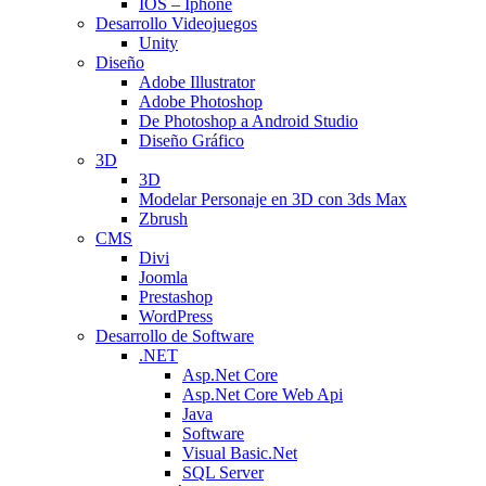
IOS – Iphone
Desarrollo Videojuegos
Unity
Diseño
Adobe Illustrator
Adobe Photoshop
De Photoshop a Android Studio
Diseño Gráfico
3D
3D
Modelar Personaje en 3D con 3ds Max
Zbrush
CMS
Divi
Joomla
Prestashop
WordPress
Desarrollo de Software
.NET
Asp.Net Core
Asp.Net Core Web Api
Java
Software
Visual Basic.Net
SQL Server