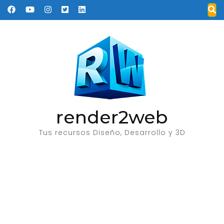
Saltar
al
contenido
(presione
Entrar)
render2web
Tus recursos Diseño, Desarrollo y 3D