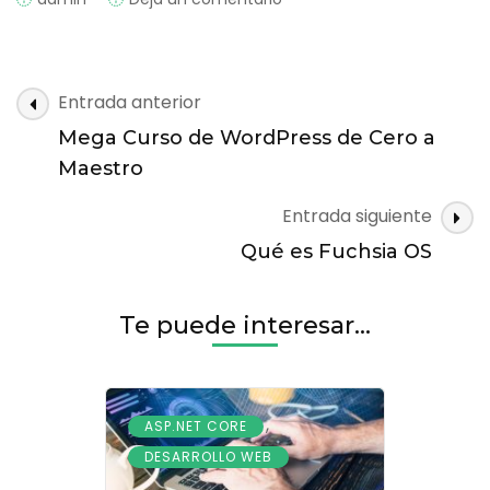
Qué
es
Scala
Navegación
Entrada anterior
de
Mega Curso de WordPress de Cero a
entradas
Maestro
Entrada siguiente
Qué es Fuchsia OS
Te puede interesar...
,
ASP.NET CORE
DESARROLLO WEB