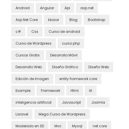
Android
Angular
Api
asp.net
Asp.Net Core
blazor
Blog
Bootstrap
c#
Css
Curso de android
Curso de Wordpress
curso php
Cursos Gratis
Desarrollo Móvil
Desarrollo Web
Diseño Gráfico
Diseño Web
Edición de Imagen
entity framework core
Example
Framework
Html
IA
inteligencia artificial
Javascript
Joomla
Laravel
Mega Curso de Wordpress
Modelado en 3D
Mvc
Mysql
net core