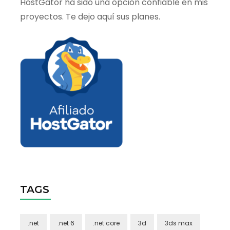
HostGator ha sido una opción confiable en mis
proyectos. Te dejo aquí sus planes.
TAGS
.net
.net 6
.net core
3d
3ds max