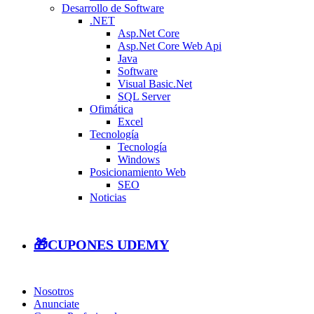
Desarrollo de Software
.NET
Asp.Net Core
Asp.Net Core Web Api
Java
Software
Visual Basic.Net
SQL Server
Ofimática
Excel
Tecnología
Tecnología
Windows
Posicionamiento Web
SEO
Noticias
🎁CUPONES UDEMY
Nosotros
Anunciate