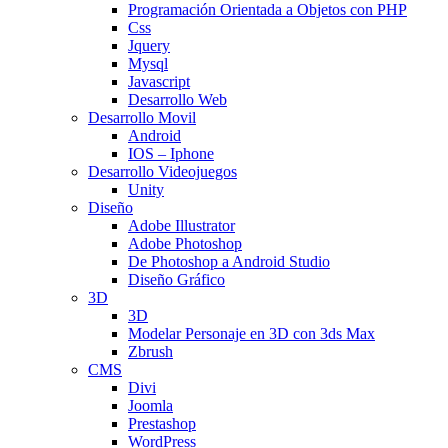
Programación Orientada a Objetos con PHP
Css
Jquery
Mysql
Javascript
Desarrollo Web
Desarrollo Movil
Android
IOS – Iphone
Desarrollo Videojuegos
Unity
Diseño
Adobe Illustrator
Adobe Photoshop
De Photoshop a Android Studio
Diseño Gráfico
3D
3D
Modelar Personaje en 3D con 3ds Max
Zbrush
CMS
Divi
Joomla
Prestashop
WordPress