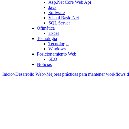
Asp.Net Core Web Api
Java
Software
Visual Basic.Net
SQL Server
Ofimática
Excel
Tecnología
Tecnología
Windows
Posicionamiento Web
SEO
Noticias
Inicio
>
Desarrollo Web
>
Mejores prácticas para mantener workflows 