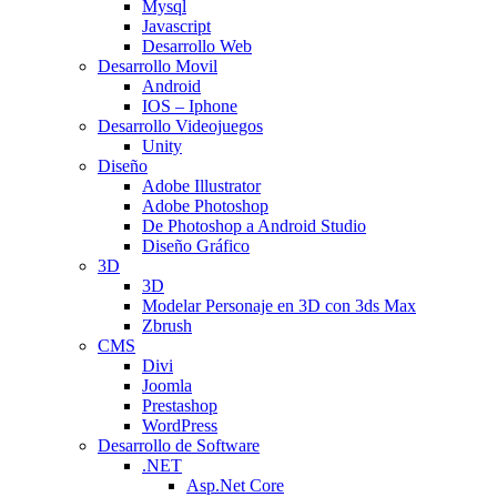
Mysql
Javascript
Desarrollo Web
Desarrollo Movil
Android
IOS – Iphone
Desarrollo Videojuegos
Unity
Diseño
Adobe Illustrator
Adobe Photoshop
De Photoshop a Android Studio
Diseño Gráfico
3D
3D
Modelar Personaje en 3D con 3ds Max
Zbrush
CMS
Divi
Joomla
Prestashop
WordPress
Desarrollo de Software
.NET
Asp.Net Core