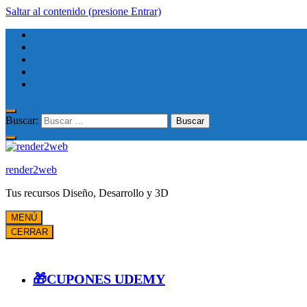
Saltar al contenido (presione Entrar)
Buscar:
render2web
Tus recursos Diseño, Desarrollo y 3D
MENÚ
CERRAR
🎁CUPONES UDEMY