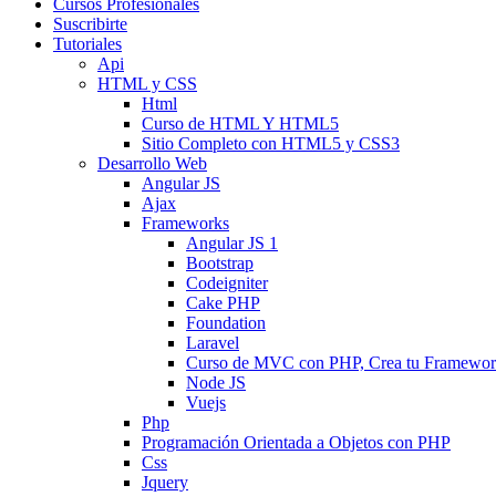
Cursos Profesionales
Suscribirte
Tutoriales
Api
HTML y CSS
Html
Curso de HTML Y HTML5
Sitio Completo con HTML5 y CSS3
Desarrollo Web
Angular JS
Ajax
Frameworks
Angular JS 1
Bootstrap
Codeigniter
Cake PHP
Foundation
Laravel
Curso de MVC con PHP, Crea tu Framewo
Node JS
Vuejs
Php
Programación Orientada a Objetos con PHP
Css
Jquery