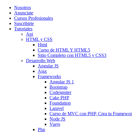
Nosotros
Anunciate
Cursos Profesionales
Suscribirte
Tutoriales
Api
HTML y CSS
Html
Curso de HTML Y HTML5
Sitio Completo con HTML5 y CSS3
Desarrollo Web
Angular JS
Ajax
Frameworks
Angular JS 1
Bootstrap
Codeigniter
Cake PHP
Foundation
Laravel
Curso de MVC con PHP, Crea tu Framewo
Node JS
Vuejs
Php