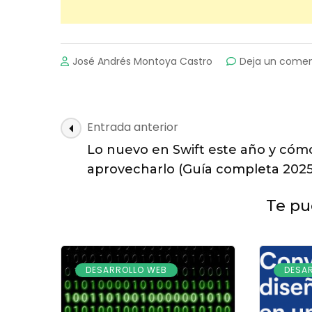
José Andrés Montoya Castro
Deja un comen
Navegación
Entrada anterior
de
Lo nuevo en Swift este año y cóm
entradas
aprovecharlo (Guía completa 2025
Te pue
DESARROLLO WEB
DESA