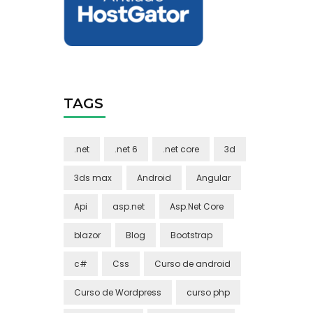
TAGS
.net
.net 6
.net core
3d
3ds max
Android
Angular
Api
asp.net
Asp.Net Core
blazor
Blog
Bootstrap
c#
Css
Curso de android
Curso de Wordpress
curso php