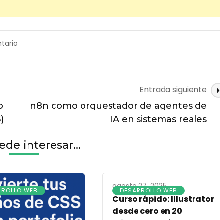
on
tario
Qué
es
un
agente
Entrada siguiente
de
IA
o
n8n como orquestador de agentes de
y
)
IA en sistemas reales
diferencias
con
de interesar...
la
automatización
tradicional
agosto 27, 2025
RROLLO WEB
DESARROLLO WEB
Curso rápido: Illustrator
desde cero en 20