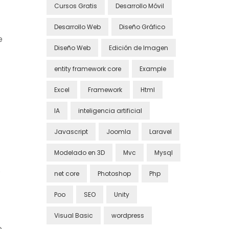
Cursos Gratis
Desarrollo Móvil
Desarrollo Web
Diseño Gráfico
e
Diseño Web
Edición de Imagen
entity framework core
Example
Excel
Framework
Html
IA
inteligencia artificial
Javascript
Joomla
Laravel
Modelado en 3D
Mvc
Mysql
.
net core
Photoshop
Php
Poo
SEO
Unity
Visual Basic
wordpress
o