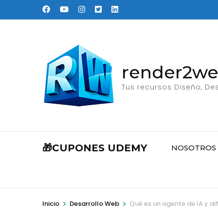
Saltar
al
contenido
(presione
Entrar)
render2w
Tus recursos Diseño, Des
🎁CUPONES UDEMY
NOSOTROS
>
>
Inicio
Desarrollo Web
Qué es un agente de IA y di