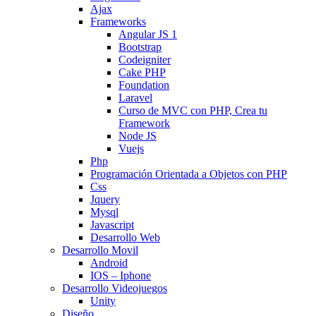
Ajax
Frameworks
Angular JS 1
Bootstrap
Codeigniter
Cake PHP
Foundation
Laravel
Curso de MVC con PHP, Crea tu
Framework
Node JS
Vuejs
Php
Programación Orientada a Objetos con PHP
Css
Jquery
Mysql
Javascript
Desarrollo Web
Desarrollo Movil
Android
IOS – Iphone
Desarrollo Videojuegos
Unity
Diseño