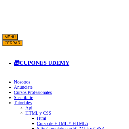
MENÚ
CERRAR
🎁CUPONES UDEMY
Nosotros
Anunciate
Cursos Profesionales
Suscribirte
Tutoriales
Api
HTML y CSS
Html
Curso de HTML Y HTML5
Sitio Completo con HTML5 y CSS3