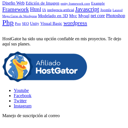
Diseño Web
Edición de Imagen
Example
entity framework core
Javascript
Framework
Html
IA
inteligencia artificial
Joomla
Laravel
Photoshop
Mvc
Mysql
net core
Modelado en 3D
Mega Curso de Wordpress
Php
wordpress
Visual Basic
SEO
Unity
Poo
HostGator ha sido una opción confiable en mis proyectos. Te dejo
aquí sus planes.
Youtube
Facebook
Twitter
Instagram
Manejo de suscripción al correo