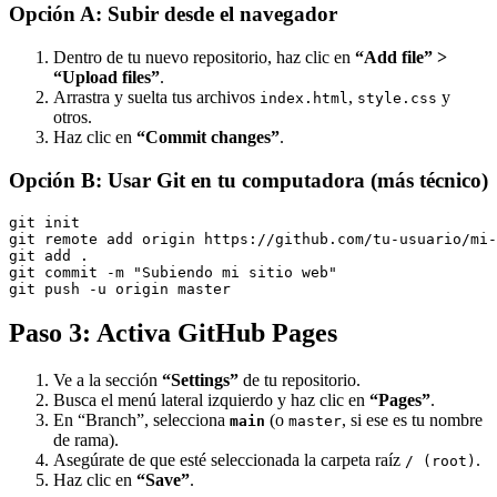
Opción A: Subir desde el navegador
Dentro de tu nuevo repositorio, haz clic en
“Add file” >
“Upload files”
.
Arrastra y suelta tus archivos
,
y
index.html
style.css
otros.
Haz clic en
“Commit changes”
.
Opción B: Usar Git en tu computadora (más técnico)
git init

git remote add origin https://github.com/tu-usuario/mi-
git add .

git commit -m "Subiendo mi sitio web"

git push -u origin master
Paso 3: Activa GitHub Pages
Ve a la sección
“Settings”
de tu repositorio.
Busca el menú lateral izquierdo y haz clic en
“Pages”
.
En “Branch”, selecciona
(o
, si ese es tu nombre
main
master
de rama).
Asegúrate de que esté seleccionada la carpeta raíz
.
/ (root)
Haz clic en
“Save”
.