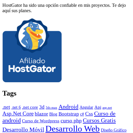
HostGator ha sido una opción confiable en mis proyectos. Te dejo
aquí sus planes.
Tags
Android
.net
3d
.net core
Angular
Api
.net 6
3ds max
asp.net
Curso de
Asp.Net Core
blazor
Css
Bootstrap
Blog
c#
android
Cursos Gratis
curso php
Curso de Wordpress
Desarrollo Web
Desarrollo Móvil
Diseño Gráfico