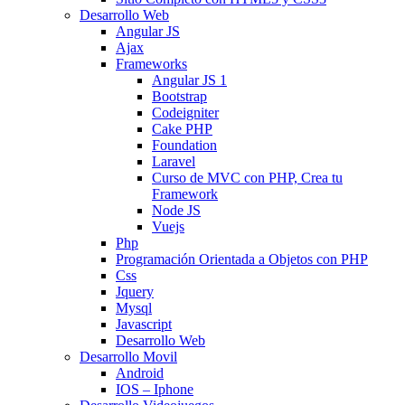
Desarrollo Web
Angular JS
Ajax
Frameworks
Angular JS 1
Bootstrap
Codeigniter
Cake PHP
Foundation
Laravel
Curso de MVC con PHP, Crea tu
Framework
Node JS
Vuejs
Php
Programación Orientada a Objetos con PHP
Css
Jquery
Mysql
Javascript
Desarrollo Web
Desarrollo Movil
Android
IOS – Iphone