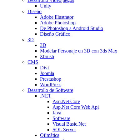
Desarrollo Videojuegos
Unity
Diseño
Adobe Illustrator
Adobe Photoshop
De Photoshop a Android Studio
Diseño Gráfico
3D
3D
Modelar Personaje en 3D con 3ds Max
Zbrush
CMS
Divi
Joomla
Prestashop
WordPress
Desarrollo de Software
.NET
Asp.Net Core
Asp.Net Core Web Api
Java
Software
Visual Basic.Net
SQL Server
Ofimática