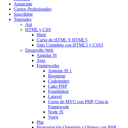
Anunciate
Cursos Profesionales
Suscribirte
Tutoriales
Api
HTML y CSS
Html
Curso de HTML Y HTML5
Sitio Completo con HTML5 y CSS3
Desarrollo Web
Angular JS
Ajax
Frameworks
Angular JS 1
Bootstrap
Codeigniter
Cake PHP
Foundation
Laravel
Curso de MVC con PHP, Crea tu
Framework
Node JS
Vuejs
Php
Programación Orientada a Objetos con PHP