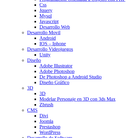
Css
Jquery
Mysql
Javascript
Desarrollo Web
Desarrollo Movil
Android
IOS – Iphone
Desarrollo Videojuegos
Unity
Diseño
Adobe Illustrator
Adobe Photoshop
De Photoshop a Android Studio
Diseño Gráfico
3D
3D
Modelar Personaje en 3D con 3ds Max
Zbrush
CMS
Divi
Joomla
Prestashop
WordPress
Desarrollo de Software