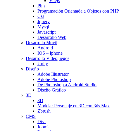
Vuejs
Php
Programación Orientada a Objetos con PHP
Css
Jquery
Mysql
Javascript
Desarrollo Web
Desarrollo Movil
Android
IOS – Iphone
Desarrollo Videojuegos
Unity
Diseño
Adobe Illustrator
Adobe Photoshop
De Photoshop a Android Studio
Diseño Gráfico
3D
3D
Modelar Personaje en 3D con 3ds Max
Zbrush
CMS
Divi
Joomla