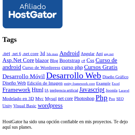
Tags
Android
.net
3d
.net core
Angular
Api
.net 6
3ds max
asp.net
Curso de
Asp.Net Core
blazor
Css
Bootstrap
Blog
c#
android
Cursos Gratis
curso php
Curso de Wordpress
Desarrollo Web
Desarrollo Móvil
Diseño Gráfico
Diseño Web
Edición de Imagen
Example
entity framework core
Excel
Javascript
Framework
Html
IA
inteligencia artificial
Joomla
Laravel
Php
Photoshop
Mvc
Mysql
net core
Modelado en 3D
SEO
Poo
wordpress
Visual Basic
Unity
HostGator ha sido una opción confiable en mis proyectos. Te dejo
aquí sus planes.