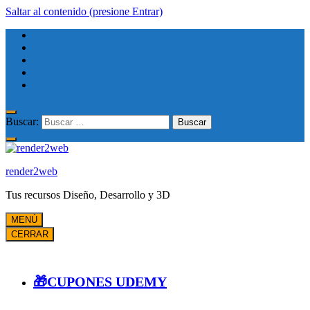
Saltar al contenido (presione Entrar)
Buscar:
render2web
Tus recursos Diseño, Desarrollo y 3D
MENÚ
CERRAR
🎁CUPONES UDEMY