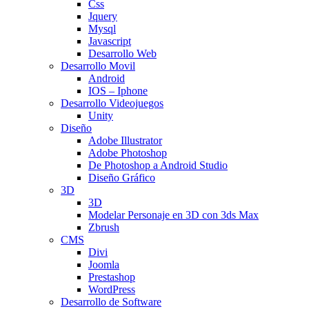
Css
Jquery
Mysql
Javascript
Desarrollo Web
Desarrollo Movil
Android
IOS – Iphone
Desarrollo Videojuegos
Unity
Diseño
Adobe Illustrator
Adobe Photoshop
De Photoshop a Android Studio
Diseño Gráfico
3D
3D
Modelar Personaje en 3D con 3ds Max
Zbrush
CMS
Divi
Joomla
Prestashop
WordPress
Desarrollo de Software