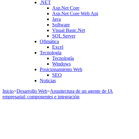
.NET
Asp.Net Core
Asp.Net Core Web Api
Java
Software
Visual Basic.Net
SQL Server
Ofimática
Excel
Tecnología
Tecnología
Windows
Posicionamiento Web
SEO
Noticias
Inicio
>
Desarrollo Web
>
Arquitectura de un agente de IA
empresarial: componentes e integración