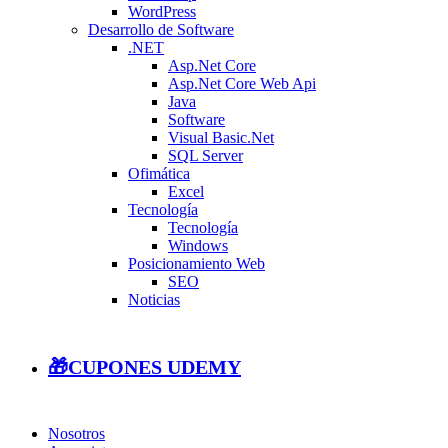
WordPress
Desarrollo de Software
.NET
Asp.Net Core
Asp.Net Core Web Api
Java
Software
Visual Basic.Net
SQL Server
Ofimática
Excel
Tecnología
Tecnología
Windows
Posicionamiento Web
SEO
Noticias
🎁CUPONES UDEMY
Nosotros