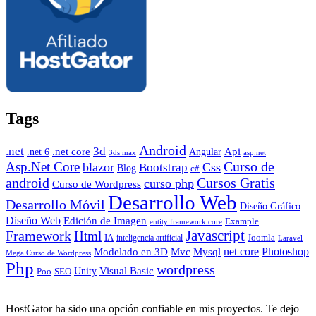
Tags
Android
.net
3d
.net core
Angular
Api
.net 6
3ds max
asp.net
Curso de
Asp.Net Core
blazor
Css
Bootstrap
Blog
c#
android
Cursos Gratis
curso php
Curso de Wordpress
Desarrollo Web
Desarrollo Móvil
Diseño Gráfico
Diseño Web
Edición de Imagen
Example
entity framework core
Javascript
Framework
Html
IA
inteligencia artificial
Joomla
Laravel
Photoshop
Mvc
Mysql
net core
Modelado en 3D
Mega Curso de Wordpress
Php
wordpress
Visual Basic
SEO
Unity
Poo
HostGator ha sido una opción confiable en mis proyectos. Te dejo