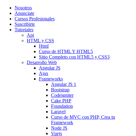
Nosotros
Anunciate
Cursos Profesionales
Suscribirte
Tutoriales
Api
HTML y CSS
Html
Curso de HTML Y HTML5
Sitio Completo con HTML5 y CSS3
Desarrollo Web
Angular JS
Ajax
Frameworks
Angular JS 1
Bootstrap
Codeigniter
Cake PHP
Foundation
Laravel
Curso de MVC con PHP, Crea tu
Framework
Node JS
Vuejs