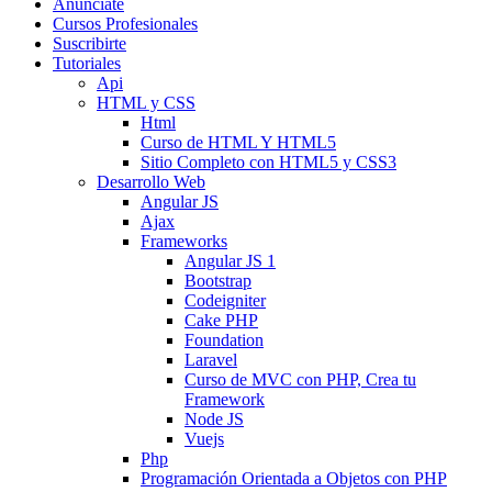
Anunciate
Cursos Profesionales
Suscribirte
Tutoriales
Api
HTML y CSS
Html
Curso de HTML Y HTML5
Sitio Completo con HTML5 y CSS3
Desarrollo Web
Angular JS
Ajax
Frameworks
Angular JS 1
Bootstrap
Codeigniter
Cake PHP
Foundation
Laravel
Curso de MVC con PHP, Crea tu
Framework
Node JS
Vuejs
Php
Programación Orientada a Objetos con PHP