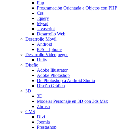
Php
Programación Orientada a Objetos con PHP
Css
Jquery
Mysql
Javascript
Desarrollo Web
Desarrollo Movil
Android
IOS – Iphone
Desarrollo Videojuegos
Unity
Diseño
Adobe Illustrator
Adobe Photoshop
De Photoshop a Android Studio
Diseño Gráfico
3D
3D
Modelar Personaje en 3D con 3ds Max
Zbrush
CMS
Divi
Joomla
Prestashop