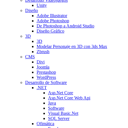
Desarrollo Videojuegos
Unity
Diseño
Adobe Illustrator
Adobe Photoshop
De Photoshop a Android Studio
Diseño Gráfico
3D
3D
Modelar Personaje en 3D con 3ds Max
Zbrush
CMS
Divi
Joomla
Prestashop
WordPress
Desarrollo de Software
.NET
Asp.Net Core
Asp.Net Core Web Api
Java
Software
Visual Basic.Net
SQL Server
Ofimática