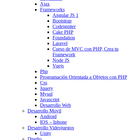
Ajax
Frameworks
Angular JS 1
Bootstrap
Codeigniter
Cake PHP
Foundation
Laravel
Curso de MVC con PHP, Crea tu
Framework
Node JS
Vuejs
Php
Programación Orientada a Objetos con PHP
Css
Jquery
Mysql
Javascript
Desarrollo Web
Desarrollo Movil
Android
IOS – Iphone
Desarrollo Videojuegos
Unity
Diseño