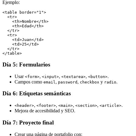
Ejemplo:
<table border="1">

  <tr>

    <th>Nombre</th>

    <th>Edad</th>

  </tr>

  <tr>

    <td>Juan</td>

    <td>25</td>

  </tr>

</table>
Día 5: Formularios
Usar
,
,
,
.
<form>
<input>
<textarea>
<button>
Campos como
,
,
y
.
email
password
checkbox
radio
Día 6: Etiquetas semánticas
,
,
,
,
.
<header>
<footer>
<main>
<section>
<article>
Mejora de accesibilidad y SEO.
Día 7: Proyecto final
Crear una página de portafolio con: