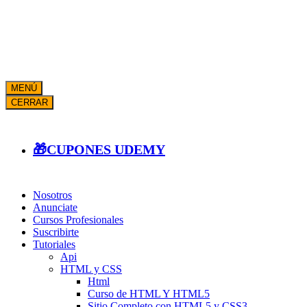
MENÚ
CERRAR
🎁CUPONES UDEMY
Nosotros
Anunciate
Cursos Profesionales
Suscribirte
Tutoriales
Api
HTML y CSS
Html
Curso de HTML Y HTML5
Sitio Completo con HTML5 y CSS3