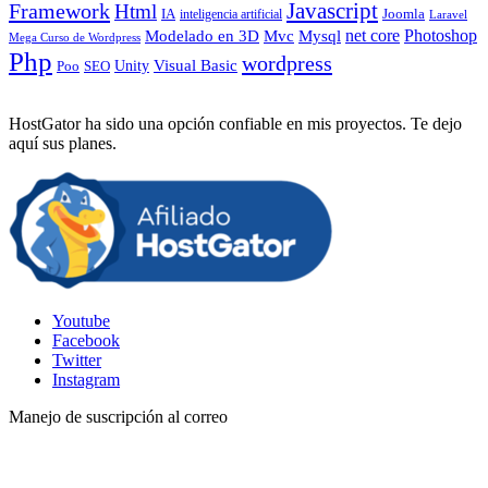
Javascript
Framework
Html
IA
inteligencia artificial
Joomla
Laravel
Photoshop
Mvc
Mysql
net core
Modelado en 3D
Mega Curso de Wordpress
Php
wordpress
Visual Basic
SEO
Unity
Poo
HostGator ha sido una opción confiable en mis proyectos. Te dejo
aquí sus planes.
Youtube
Facebook
Twitter
Instagram
Manejo de suscripción al correo