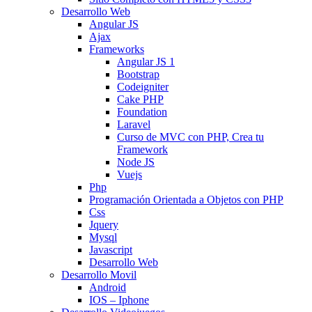
Desarrollo Web
Angular JS
Ajax
Frameworks
Angular JS 1
Bootstrap
Codeigniter
Cake PHP
Foundation
Laravel
Curso de MVC con PHP, Crea tu
Framework
Node JS
Vuejs
Php
Programación Orientada a Objetos con PHP
Css
Jquery
Mysql
Javascript
Desarrollo Web
Desarrollo Movil
Android
IOS – Iphone