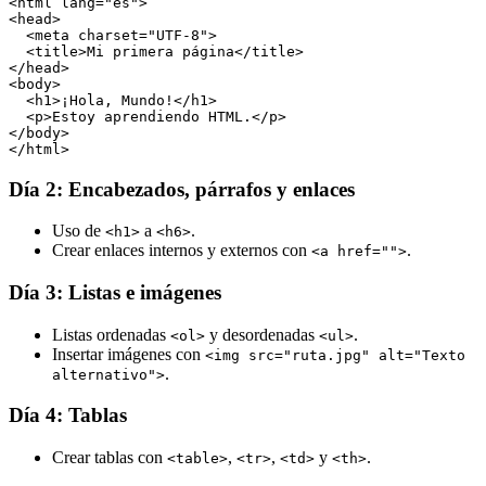
<html lang="es">

<head>

  <meta charset="UTF-8">

  <title>Mi primera página</title>

</head>

<body>

  <h1>¡Hola, Mundo!</h1>

  <p>Estoy aprendiendo HTML.</p>

</body>

</html>
Día 2: Encabezados, párrafos y enlaces
Uso de
a
.
<h1>
<h6>
Crear enlaces internos y externos con
.
<a href="">
Día 3: Listas e imágenes
Listas ordenadas
y desordenadas
.
<ol>
<ul>
Insertar imágenes con
<img src="ruta.jpg" alt="Texto
.
alternativo">
Día 4: Tablas
Crear tablas con
,
,
y
.
<table>
<tr>
<td>
<th>