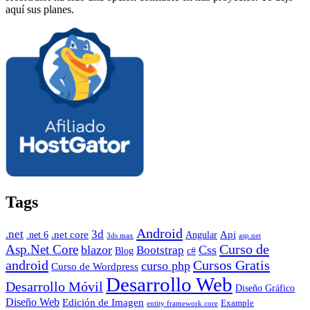
aquí sus planes.
Tags
Android
.net
3d
.net core
Angular
Api
.net 6
3ds max
asp.net
Curso de
Asp.Net Core
blazor
Css
Bootstrap
Blog
c#
android
Cursos Gratis
curso php
Curso de Wordpress
Desarrollo Web
Desarrollo Móvil
Diseño Gráfico
Diseño Web
Edición de Imagen
Example
entity framework core