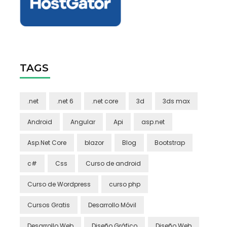
TAGS
.net
.net 6
.net core
3d
3ds max
Android
Angular
Api
asp.net
Asp.Net Core
blazor
Blog
Bootstrap
c#
Css
Curso de android
Curso de Wordpress
curso php
Cursos Gratis
Desarrollo Móvil
Desarrollo Web
Diseño Gráfico
Diseño Web