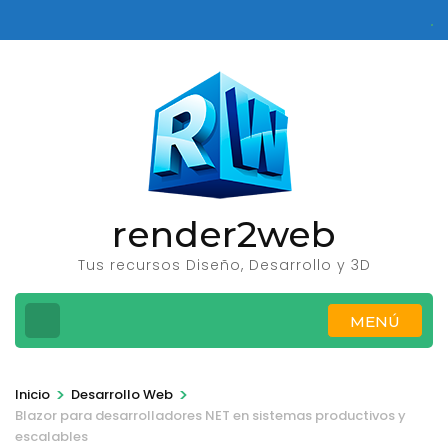
Saltar
al
contenido
(presione
Entrar)
render2web
Tus recursos Diseño, Desarrollo y 3D
MENÚ
>
>
Inicio
Desarrollo Web
Blazor para desarrolladores NET en sistemas productivos y
escalables