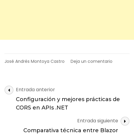
on
José Andrés Montoya Castro
Deja un comentario
Blazor
para
desarrolla
NET
Navegación
Entrada anterior
en
de
sistemas
Configuración y mejores prácticas de
entradas
productiv
CORS en APIs .NET
y
escalable
Entrada siguiente
Comparativa técnica entre Blazor