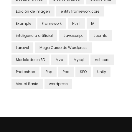
Edición de Imagen
entity framework core
Example
Framework
Html
IA
inteligencia artificial
Javascript
Joomla
Laravel
Mega Curso de Wordpress
Modelado en 3D
Mvc
Mysql
net core
Photoshop
Php
Poo
SEO
Unity
Visual Basic
wordpress