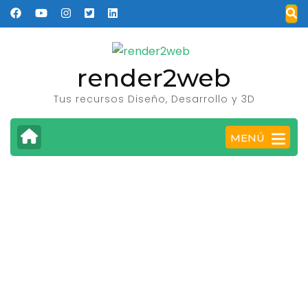
Saltar
al
contenido
(presione
render2web
Entrar)
Tus recursos Diseño, Desarrollo y 3D
MENÚ