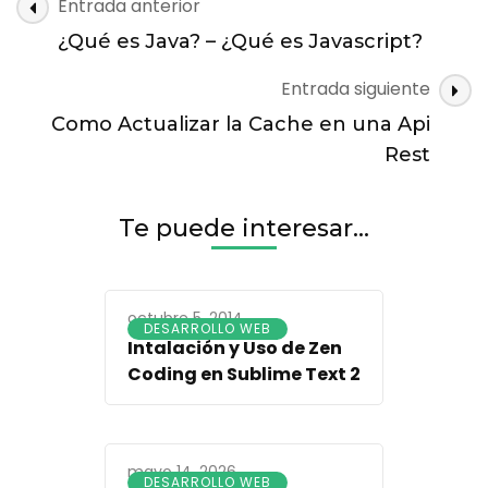
Navegación
Entrada anterior
de
¿Qué es Java? – ¿Qué es Javascript?
entradas
Entrada siguiente
Como Actualizar la Cache en una Api
Rest
Te puede interesar...
octubre 5, 2014
DESARROLLO WEB
Intalación y Uso de Zen
Coding en Sublime Text 2
mayo 14, 2026
DESARROLLO WEB