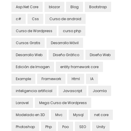
Asp.Net Core
blazor
Blog
Bootstrap
c#
Css
Curso de android
Curso de Wordpress
curso php
Cursos Gratis
Desarrollo Móvil
Desarrollo Web
Diseño Gráfico
Diseño Web
Edición de Imagen
entity framework core
Example
Framework
Html
IA
inteligencia artificial
Javascript
Joomla
Laravel
Mega Curso de Wordpress
Modelado en 3D
Mvc
Mysql
net core
Photoshop
Php
Poo
SEO
Unity