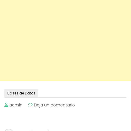
Bases de Datos
on
admin
Deja un comentario
Bases
de
Datos