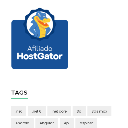
TAGS
.net
.net 6
.net core
3d
3ds max
Android
Angular
Api
asp.net