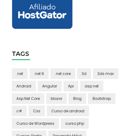
TAGS
.net
.net 6
.net core
3d
3ds max
Android
Angular
Api
asp.net
Asp.Net Core
blazor
Blog
Bootstrap
c#
Css
Curso de android
Curso de Wordpress
curso php
Cursos Gratis
Desarrollo Móvil