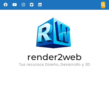
Saltar
al
contenido
(presione
Entrar)
render2web
Tus recursos Diseño, Desarrollo y 3D