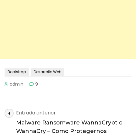
Bootstrap
Desarrollo Web
admin
9
Navegación
Entrada anterior
de
Malware Ransomware WannaCrypt o
entradas
WannaCry – Como Protegernos