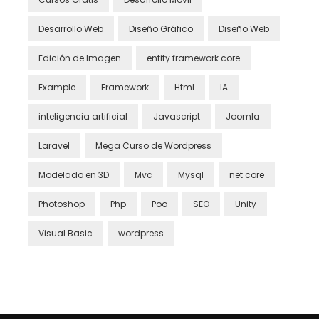
Desarrollo Web
Diseño Gráfico
Diseño Web
Edición de Imagen
entity framework core
Example
Framework
Html
IA
inteligencia artificial
Javascript
Joomla
Laravel
Mega Curso de Wordpress
Modelado en 3D
Mvc
Mysql
net core
Photoshop
Php
Poo
SEO
Unity
Visual Basic
wordpress