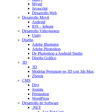
Mysql
Javascript
Desarrollo Web
Desarrollo Movil
Android
IOS – Iphone
Desarrollo Videojuegos
Unity
Diseño
Adobe Illustrator
Adobe Photoshop
De Photoshop a Android Studio
Diseño Gráfico
3D
3D
Modelar Personaje en 3D con 3ds Max
Zbrush
CMS
Divi
Joomla
Prestashop
WordPress
Desarrollo de Software
.NET
Asp.Net Core