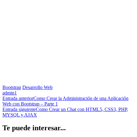
Bootstrap
Desarrollo Web
admin
1
Navegación
Entrada anterior
Como Crear la Administración de una Aplicación
Web con Bootstrap – Parte 1
de
Entrada siguiente
Como Crear un Chat con HTML5, CSS3, PHP,
entradas
MYSQL y AJAX
Te puede interesar...