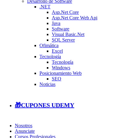
Desarrollo de Software
.NET
Asp.Net Core
Asp.Net Core Web Api
Java
Software
Visual Basic.Net
SQL Server
Ofimática
Excel
Tecnología
Tecnología
Windows
Posicionamiento Web
SEO
Noticias
🎁CUPONES UDEMY
Nosotros
Anunciate
Cursos Profesionales