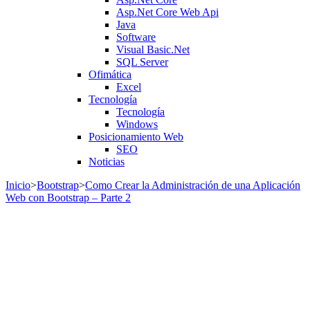
Asp.Net Core Web Api
Java
Software
Visual Basic.Net
SQL Server
Ofimática
Excel
Tecnología
Tecnología
Windows
Posicionamiento Web
SEO
Noticias
Inicio
>
Bootstrap
>
Como Crear la Administración de una Aplicación
Web con Bootstrap – Parte 2