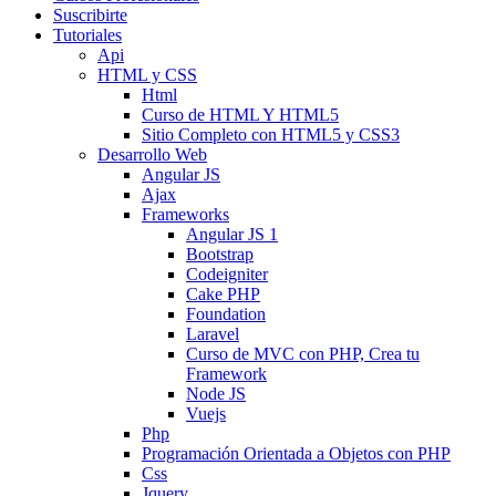
Suscribirte
Tutoriales
Api
HTML y CSS
Html
Curso de HTML Y HTML5
Sitio Completo con HTML5 y CSS3
Desarrollo Web
Angular JS
Ajax
Frameworks
Angular JS 1
Bootstrap
Codeigniter
Cake PHP
Foundation
Laravel
Curso de MVC con PHP, Crea tu
Framework
Node JS
Vuejs
Php
Programación Orientada a Objetos con PHP
Css
Jquery