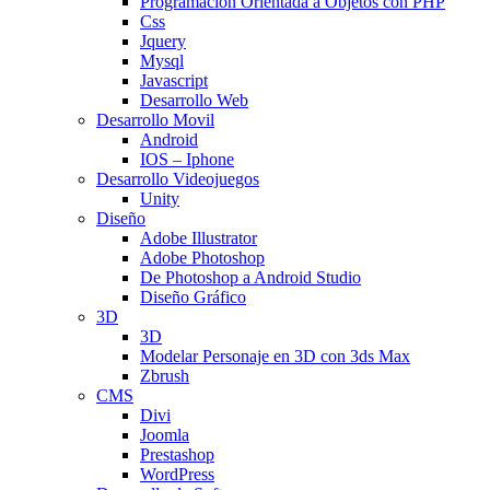
Programación Orientada a Objetos con PHP
Css
Jquery
Mysql
Javascript
Desarrollo Web
Desarrollo Movil
Android
IOS – Iphone
Desarrollo Videojuegos
Unity
Diseño
Adobe Illustrator
Adobe Photoshop
De Photoshop a Android Studio
Diseño Gráfico
3D
3D
Modelar Personaje en 3D con 3ds Max
Zbrush
CMS
Divi
Joomla
Prestashop
WordPress