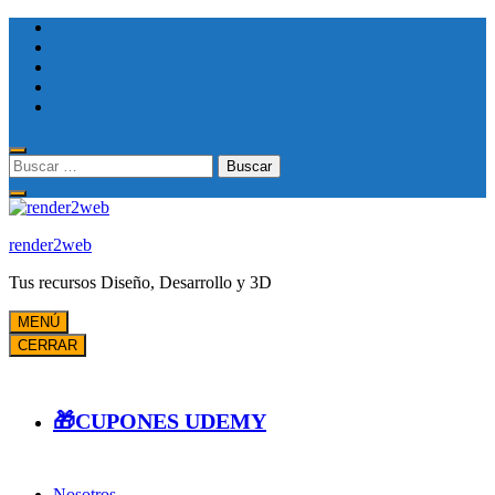
Saltar
al
contenido
(presione
Entrar)
Buscar:
render2web
Tus recursos Diseño, Desarrollo y 3D
MENÚ
CERRAR
🎁CUPONES UDEMY
Nosotros