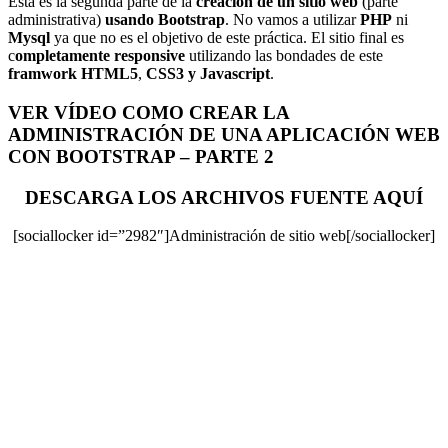
Esta es la segunda parte de la
creación de un sitio web
(parte
administrativa)
usando Bootstrap
. No vamos a utilizar
PHP
ni
Mysql
ya que no es el objetivo de este práctica. El sitio final es
c
ompletamente responsive
utilizando las bondades de este
framwork HTML5
,
CSS3 y Javascript
.
VER VÍDEO COMO CREAR LA
ADMINISTRACIÓN DE UNA APLICACIÓN WEB
CON BOOTSTRAP – PARTE 2
DESCARGA LOS ARCHIVOS FUENTE AQUÍ
[sociallocker id=”2982″]Administración de sitio web[/sociallocker]