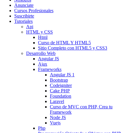
Anunciate
Cursos Profesionales
Suscribirte
Tutoriales
Api
HTML y CSS
Html
Curso de HTML Y HTML5
Sitio Completo con HTML5 y CSS3
Desarrollo Web
Angular JS
Ajax
Frameworks
Angular JS 1
Bootstrap
Codeigniter
Cake PHP
Foundation
Laravel
Curso de MVC con PHP, Crea tu
Framework
Node JS
Vuejs
Php