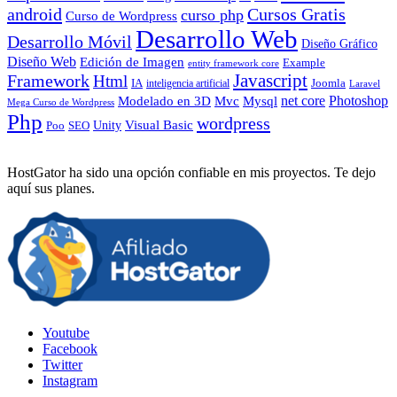
android
Cursos Gratis
curso php
Curso de Wordpress
Desarrollo Web
Desarrollo Móvil
Diseño Gráfico
Diseño Web
Edición de Imagen
Example
entity framework core
Javascript
Framework
Html
IA
inteligencia artificial
Joomla
Laravel
Photoshop
Mvc
Mysql
net core
Modelado en 3D
Mega Curso de Wordpress
Php
wordpress
Visual Basic
SEO
Unity
Poo
HostGator ha sido una opción confiable en mis proyectos. Te dejo
aquí sus planes.
Youtube
Facebook
Twitter
Instagram