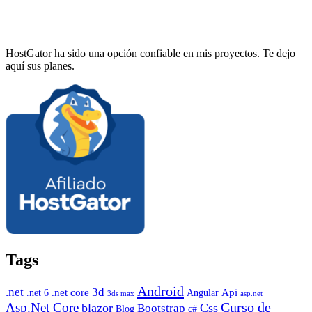
HostGator ha sido una opción confiable en mis proyectos. Te dejo
aquí sus planes.
Tags
Android
.net
3d
.net core
Angular
Api
.net 6
3ds max
asp.net
Curso de
Asp.Net Core
blazor
Css
Bootstrap
Blog
c#