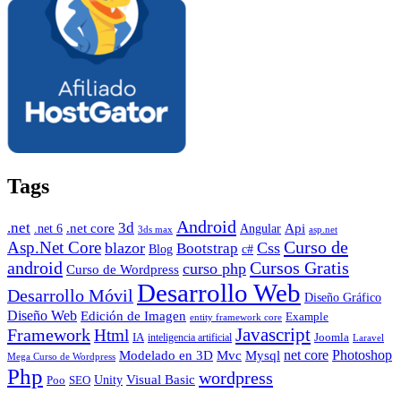
Tags
Android
.net
3d
.net core
Angular
Api
.net 6
3ds max
asp.net
Curso de
Asp.Net Core
blazor
Css
Bootstrap
Blog
c#
android
Cursos Gratis
curso php
Curso de Wordpress
Desarrollo Web
Desarrollo Móvil
Diseño Gráfico
Diseño Web
Edición de Imagen
Example
entity framework core
Javascript
Framework
Html
IA
inteligencia artificial
Joomla
Laravel
Photoshop
Mvc
Mysql
net core
Modelado en 3D
Mega Curso de Wordpress
Php
wordpress
Visual Basic
SEO
Unity
Poo