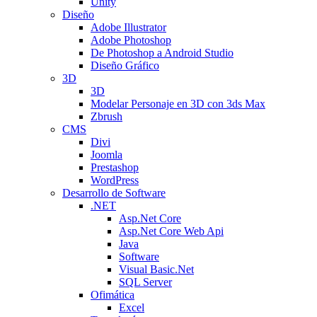
Unity
Diseño
Adobe Illustrator
Adobe Photoshop
De Photoshop a Android Studio
Diseño Gráfico
3D
3D
Modelar Personaje en 3D con 3ds Max
Zbrush
CMS
Divi
Joomla
Prestashop
WordPress
Desarrollo de Software
.NET
Asp.Net Core
Asp.Net Core Web Api
Java
Software
Visual Basic.Net
SQL Server
Ofimática
Excel