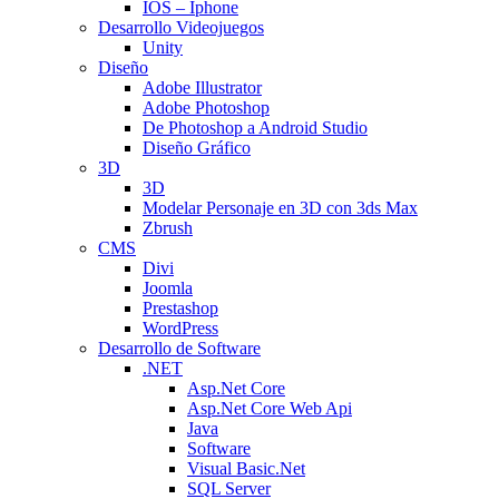
IOS – Iphone
Desarrollo Videojuegos
Unity
Diseño
Adobe Illustrator
Adobe Photoshop
De Photoshop a Android Studio
Diseño Gráfico
3D
3D
Modelar Personaje en 3D con 3ds Max
Zbrush
CMS
Divi
Joomla
Prestashop
WordPress
Desarrollo de Software
.NET
Asp.Net Core
Asp.Net Core Web Api
Java
Software
Visual Basic.Net
SQL Server