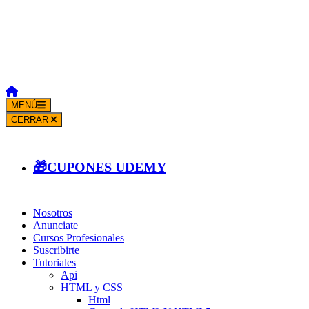
MENÚ
CERRAR
🎁CUPONES UDEMY
Nosotros
Anunciate
Cursos Profesionales
Suscribirte
Tutoriales
Api
HTML y CSS
Html