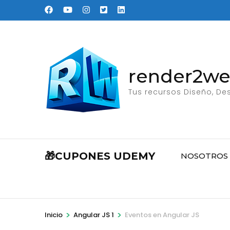
Saltar
al
contenido
(presione
Entrar)
render2w
Tus recursos Diseño, Des
🎁CUPONES UDEMY
NOSOTROS
>
>
Inicio
Angular JS 1
Eventos en Angular JS