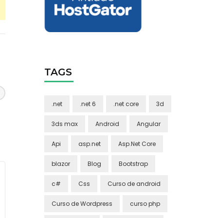
TAGS
.net
.net 6
.net core
3d
3ds max
Android
Angular
Api
asp.net
Asp.Net Core
blazor
Blog
Bootstrap
c#
Css
Curso de android
Curso de Wordpress
curso php