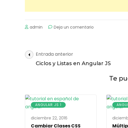
on
admin
Deja un comentario
Eventos
en
Angular
JS
Navegación
Entrada anterior
de
Ciclos y Listas en Angular JS
entradas
Te pue
ANGULAR JS 1
ANGUL
diciembre 22, 2016
diciemb
Cambiar Clases CSS
Múltip