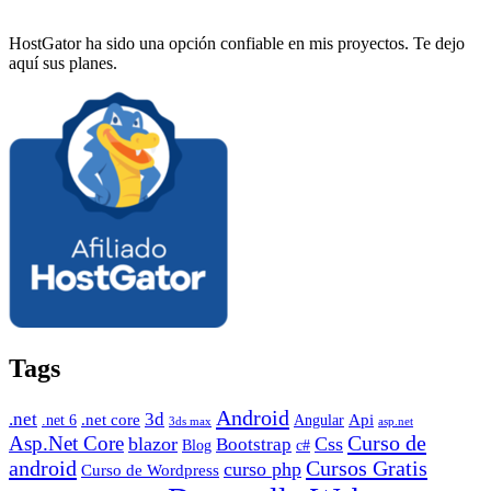
HostGator ha sido una opción confiable en mis proyectos. Te dejo
aquí sus planes.
Tags
Android
.net
3d
.net core
Angular
Api
.net 6
3ds max
asp.net
Curso de
Asp.Net Core
blazor
Css
Bootstrap
Blog
c#
android
Cursos Gratis
curso php
Curso de Wordpress