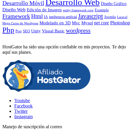
Desarrollo Web
Desarrollo Móvil
Diseño Gráfico
Diseño Web
Edición de Imagen
Example
entity framework core
Javascript
Framework
Html
IA
inteligencia artificial
Joomla
Laravel
Photoshop
Mvc
Mysql
net core
Modelado en 3D
Mega Curso de Wordpress
Php
wordpress
Visual Basic
SEO
Unity
Poo
HostGator ha sido una opción confiable en mis proyectos. Te dejo
aquí sus planes.
Youtube
Facebook
Twitter
Instagram
Manejo de suscripción al correo