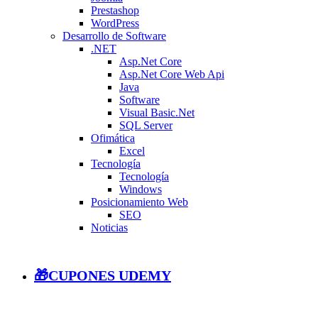
Prestashop
WordPress
Desarrollo de Software
.NET
Asp.Net Core
Asp.Net Core Web Api
Java
Software
Visual Basic.Net
SQL Server
Ofimática
Excel
Tecnología
Tecnología
Windows
Posicionamiento Web
SEO
Noticias
🎁CUPONES UDEMY