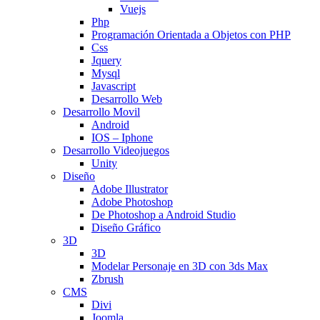
Vuejs
Php
Programación Orientada a Objetos con PHP
Css
Jquery
Mysql
Javascript
Desarrollo Web
Desarrollo Movil
Android
IOS – Iphone
Desarrollo Videojuegos
Unity
Diseño
Adobe Illustrator
Adobe Photoshop
De Photoshop a Android Studio
Diseño Gráfico
3D
3D
Modelar Personaje en 3D con 3ds Max
Zbrush
CMS
Divi
Joomla