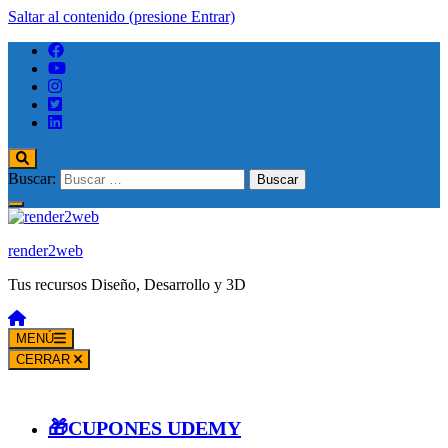
Saltar al contenido (presione Entrar)
Buscar:
render2web
Tus recursos Diseño, Desarrollo y 3D
MENÚ
CERRAR
🎁CUPONES UDEMY