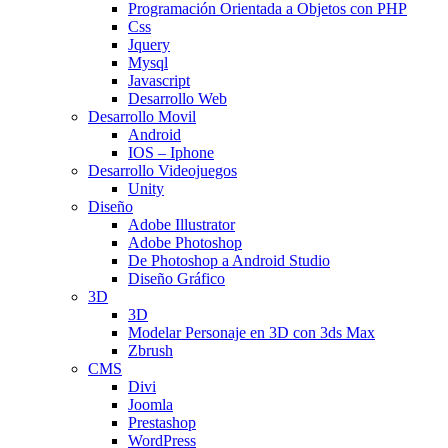
Programación Orientada a Objetos con PHP
Css
Jquery
Mysql
Javascript
Desarrollo Web
Desarrollo Movil
Android
IOS – Iphone
Desarrollo Videojuegos
Unity
Diseño
Adobe Illustrator
Adobe Photoshop
De Photoshop a Android Studio
Diseño Gráfico
3D
3D
Modelar Personaje en 3D con 3ds Max
Zbrush
CMS
Divi
Joomla
Prestashop
WordPress