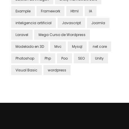
Example
Framework
Html
IA
inteligencia artificial
Javascript
Joomla
Laravel
Mega Curso de Wordpress
Modelado en 3D
Mvc
Mysql
net core
Photoshop
Php
Poo
SEO
Unity
Visual Basic
wordpress