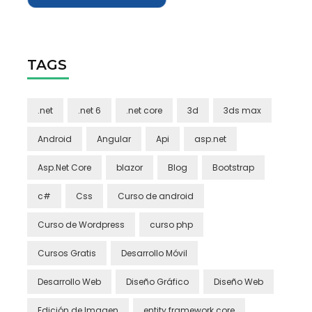
TAGS
.net
.net 6
.net core
3d
3ds max
Android
Angular
Api
asp.net
Asp.Net Core
blazor
Blog
Bootstrap
c#
Css
Curso de android
Curso de Wordpress
curso php
Cursos Gratis
Desarrollo Móvil
Desarrollo Web
Diseño Gráfico
Diseño Web
Edición de Imagen
entity framework core