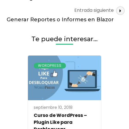
entradas
WordPress
para
Entrada siguiente
Personalizar
Generar Reportes o Informes en Blazor
tu
Sitio
Web
Te puede interesar...
WORDPRESS
septiembre 10, 2018
Curso de WordPress –
Plugin Like para