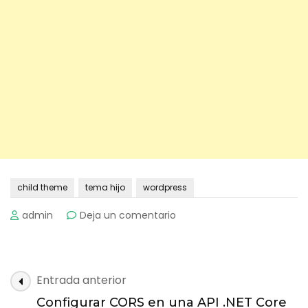
child theme
tema hijo
wordpress
on
admin
Deja un comentario
Cómo
Crear
un
Tema
Navegación
Entrada anterior
Hijo
de
en
Configurar CORS en una API .NET Core