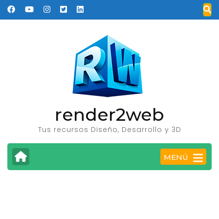
Saltar
al
contenido
(presione
Entrar)
render2web
Tus recursos Diseño, Desarrollo y 3D
MENÚ