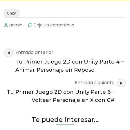
Unity
on
admin
Deja un comentario
Tu
Primer
Juego
2D
Navegación
Entrada anterior
con
de
Unity
Tu Primer Juego 2D con Unity Parte 4 –
entradas
Parte
Animar Personaje en Reposo
5
–
Entrada siguiente
Movimiento
Tu Primer Juego 2D con Unity Parte 6 –
en
X
Voltear Personaje en X con C#
con
C#
Te puede interesar...