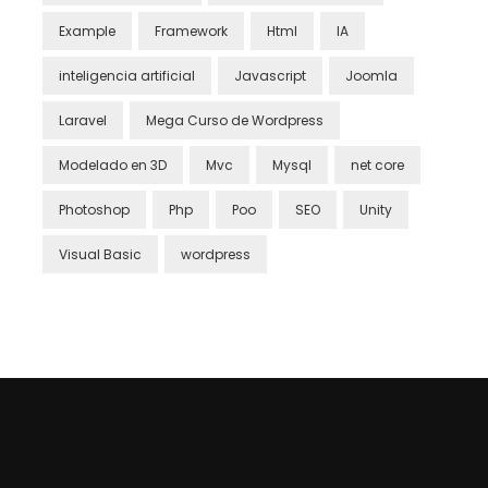
Example
Framework
Html
IA
inteligencia artificial
Javascript
Joomla
Laravel
Mega Curso de Wordpress
Modelado en 3D
Mvc
Mysql
net core
Photoshop
Php
Poo
SEO
Unity
Visual Basic
wordpress