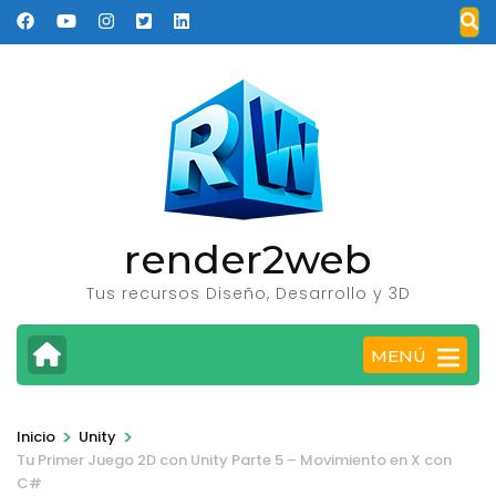
Saltar
al
contenido
(presione
Entrar)
render2web
Tus recursos Diseño, Desarrollo y 3D
MENÚ
>
>
Inicio
Unity
Tu Primer Juego 2D con Unity Parte 5 – Movimiento en X con
C#