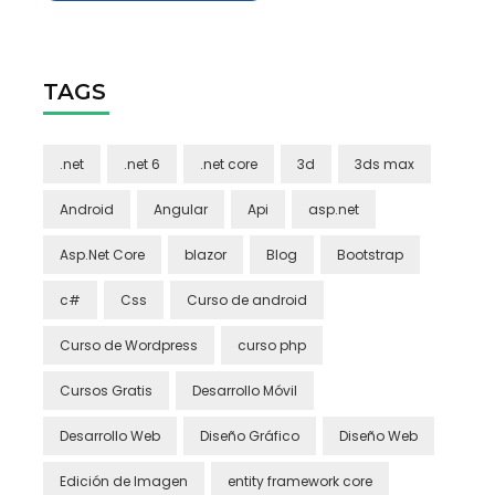
TAGS
.net
.net 6
.net core
3d
3ds max
Android
Angular
Api
asp.net
Asp.Net Core
blazor
Blog
Bootstrap
c#
Css
Curso de android
Curso de Wordpress
curso php
Cursos Gratis
Desarrollo Móvil
Desarrollo Web
Diseño Gráfico
Diseño Web
Edición de Imagen
entity framework core