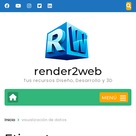
Saltar
al
contenido
(presione
Entrar)
render2web
Tus recursos Diseño, Desarrollo y 3D
MENÚ
>
Inicio
visualización de datos