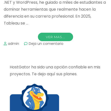
.NET y WordPress, he guiado a miles de estudiantes a
dominar herramientas que realmente hacen la
diferencia en su carrera profesional. En 2025,
Tableau se …
VER MAS...
on
admin
Deja un comentario
Guía
definitiva
para
HostGator ha sido una opción confiable en mis
principiantes
proyectos. Te dejo aquí sus planes.
en
Tableau:
Aprende
desde
cero
a
visualizar