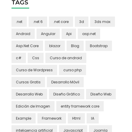
TAGS
.net
.net 6
.net core
3d
3ds max
Android
Angular
Api
asp.net
Asp.Net Core
blazor
Blog
Bootstrap
c#
Css
Curso de android
Curso de Wordpress
curso php
Cursos Gratis
Desarrollo Móvil
Desarrollo Web
Diseño Gráfico
Diseño Web
Edición de Imagen
entity framework core
Example
Framework
Html
IA
inteligencia artificial
Javascript
Joomla