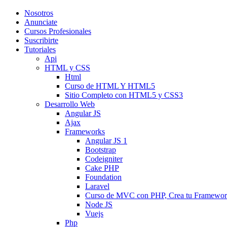
Nosotros
Anunciate
Cursos Profesionales
Suscribirte
Tutoriales
Api
HTML y CSS
Html
Curso de HTML Y HTML5
Sitio Completo con HTML5 y CSS3
Desarrollo Web
Angular JS
Ajax
Frameworks
Angular JS 1
Bootstrap
Codeigniter
Cake PHP
Foundation
Laravel
Curso de MVC con PHP, Crea tu Framewo
Node JS
Vuejs
Php