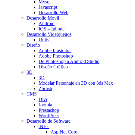
Mysql
Javascript
Desarrollo Web
Desarrollo Movil
Android
IOS – Iphone
Desarrollo Videojuegos
Unity
Diseño
Adobe Illustrator
Adobe Photoshop
De Photoshop a Android Studio
Diseño Gráfico
3D
3D
Modelar Personaje en 3D con 3ds Max
Zbrush
CMS
Divi
Joomla
Prestashop
WordPress
Desarrollo de Software
.NET
Asp.Net Core