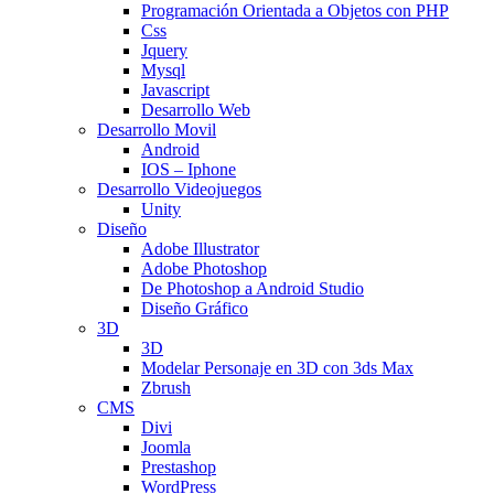
Programación Orientada a Objetos con PHP
Css
Jquery
Mysql
Javascript
Desarrollo Web
Desarrollo Movil
Android
IOS – Iphone
Desarrollo Videojuegos
Unity
Diseño
Adobe Illustrator
Adobe Photoshop
De Photoshop a Android Studio
Diseño Gráfico
3D
3D
Modelar Personaje en 3D con 3ds Max
Zbrush
CMS
Divi
Joomla
Prestashop
WordPress