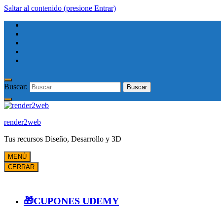
Saltar al contenido (presione Entrar)
Buscar:
render2web
Tus recursos Diseño, Desarrollo y 3D
MENÚ
CERRAR
🎁CUPONES UDEMY