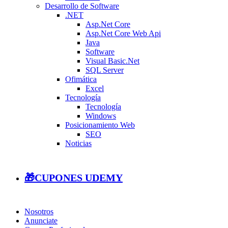
Desarrollo de Software
.NET
Asp.Net Core
Asp.Net Core Web Api
Java
Software
Visual Basic.Net
SQL Server
Ofimática
Excel
Tecnología
Tecnología
Windows
Posicionamiento Web
SEO
Noticias
🎁CUPONES UDEMY
Nosotros
Anunciate