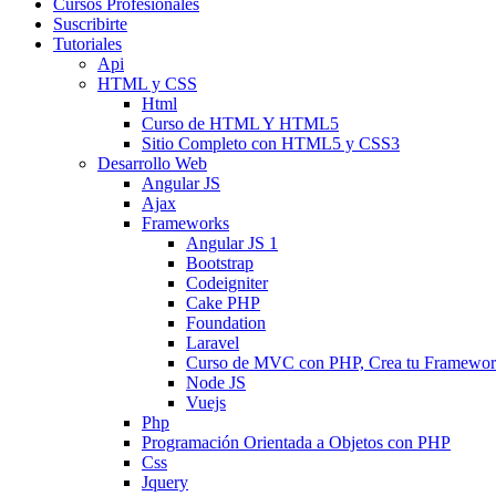
Cursos Profesionales
Suscribirte
Tutoriales
Api
HTML y CSS
Html
Curso de HTML Y HTML5
Sitio Completo con HTML5 y CSS3
Desarrollo Web
Angular JS
Ajax
Frameworks
Angular JS 1
Bootstrap
Codeigniter
Cake PHP
Foundation
Laravel
Curso de MVC con PHP, Crea tu Framewo
Node JS
Vuejs
Php
Programación Orientada a Objetos con PHP
Css
Jquery