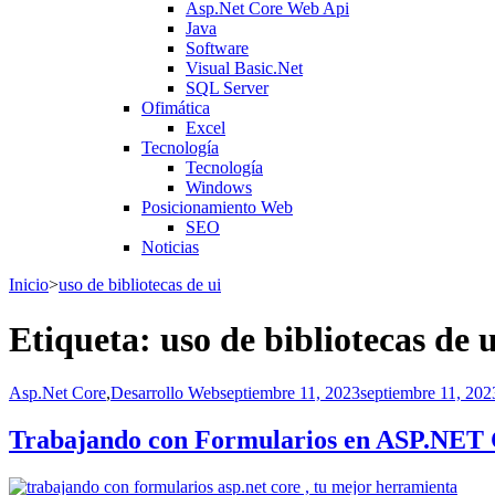
Asp.Net Core Web Api
Java
Software
Visual Basic.Net
SQL Server
Ofimática
Excel
Tecnología
Tecnología
Windows
Posicionamiento Web
SEO
Noticias
Inicio
>
uso de bibliotecas de ui
Etiqueta:
uso de bibliotecas de u
Asp.Net Core
,
Desarrollo Web
septiembre 11, 2023
septiembre 11, 202
Trabajando con Formularios en ASP.NET C