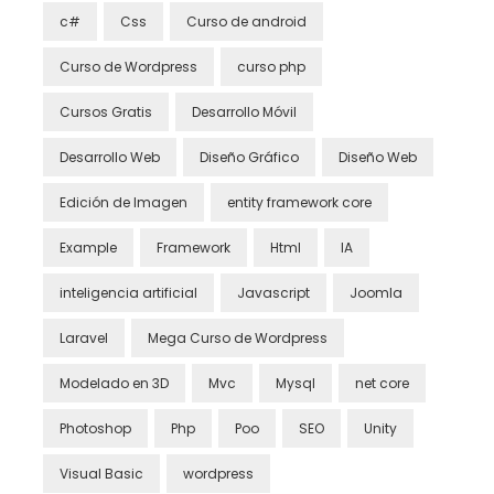
c#
Css
Curso de android
Curso de Wordpress
curso php
Cursos Gratis
Desarrollo Móvil
Desarrollo Web
Diseño Gráfico
Diseño Web
Edición de Imagen
entity framework core
Example
Framework
Html
IA
inteligencia artificial
Javascript
Joomla
Laravel
Mega Curso de Wordpress
Modelado en 3D
Mvc
Mysql
net core
Photoshop
Php
Poo
SEO
Unity
Visual Basic
wordpress