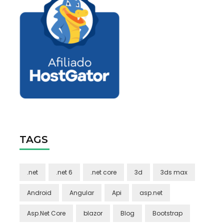
TAGS
.net
.net 6
.net core
3d
3ds max
Android
Angular
Api
asp.net
Asp.Net Core
blazor
Blog
Bootstrap