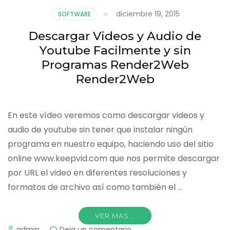
Publicidad
diciembre 19, 2015
SOFTWARE
de
los
Descargar Videos y Audio de
PC
Youtube Facilmente y sin
y
Navegadores
Programas Render2Web
(ADW
Render2Web
CLEANER)
En este vídeo veremos como descargar videos y
audio de youtube sin tener que instalar ningún
programa en nuestro equipo, haciendo uso del sitio
online www.keepvid.com que nos permite descargar
por URL el video en diferentes resoluciones y
formatos de archivo así como también el …
VER MAS...
on
admin
Deja un comentario