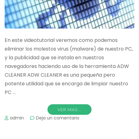
En este videotutorial veremos como podemos
eliminar los molestos virus (malware) de nuestro PC,
y la publicidad que se instala en nuestros
navegadores haciendo uso de la herramienta ADW
CLEANER ADW CLEANER es una pequeña pero
potente utilidad que se encarga de limpiar nuestro
PC …
VER MAS...
on
admin
Deja un comentario
Eliminar
Malware
y