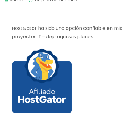
Descargar
Videos
y
Audio
HostGator ha sido una opción confiable en mis
de
proyectos. Te dejo aquí sus planes.
Youtube
Facilmente
y
sin
Programas
Render2Web
Render2Web