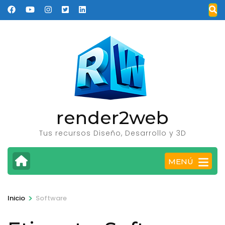
Saltar
al
contenido
(presione
Entrar)
render2web
Tus recursos Diseño, Desarrollo y 3D
MENÚ
>
Inicio
Software