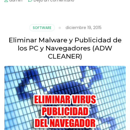
admin
Deja un comentario
Edición
de
Video
en
diciembre 19, 2015
SOFTWARE
Camtasia
Studio
Eliminar Malware y Publicidad de
los PC y Navegadores (ADW
CLEANER)