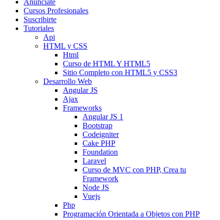
Anunciate
Cursos Profesionales
Suscribirte
Tutoriales
Api
HTML y CSS
Html
Curso de HTML Y HTML5
Sitio Completo con HTML5 y CSS3
Desarrollo Web
Angular JS
Ajax
Frameworks
Angular JS 1
Bootstrap
Codeigniter
Cake PHP
Foundation
Laravel
Curso de MVC con PHP, Crea tu
Framework
Node JS
Vuejs
Php
Programación Orientada a Objetos con PHP