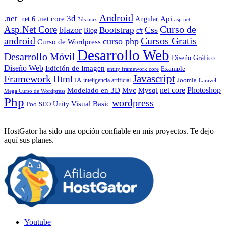
Android
.net
3d
.net core
Angular
Api
.net 6
3ds max
asp.net
Curso de
Asp.Net Core
blazor
Css
Bootstrap
Blog
c#
android
Cursos Gratis
curso php
Curso de Wordpress
Desarrollo Web
Desarrollo Móvil
Diseño Gráfico
Diseño Web
Edición de Imagen
Example
entity framework core
Javascript
Framework
Html
IA
inteligencia artificial
Joomla
Laravel
Photoshop
Mvc
Mysql
net core
Modelado en 3D
Mega Curso de Wordpress
Php
wordpress
Visual Basic
SEO
Unity
Poo
HostGator ha sido una opción confiable en mis proyectos. Te dejo
aquí sus planes.
Youtube