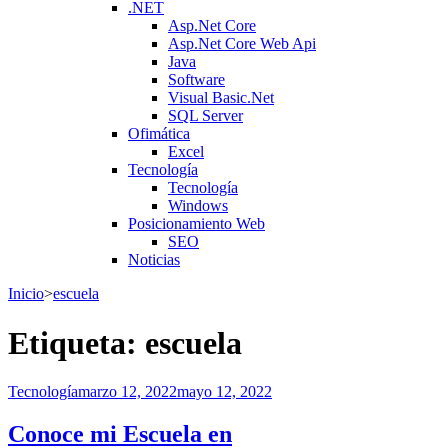
.NET
Asp.Net Core
Asp.Net Core Web Api
Java
Software
Visual Basic.Net
SQL Server
Ofimática
Excel
Tecnología
Tecnología
Windows
Posicionamiento Web
SEO
Noticias
Inicio
>
escuela
Etiqueta:
escuela
Tecnología
marzo 12, 2022
mayo 12, 2022
Conoce mi Escuela en