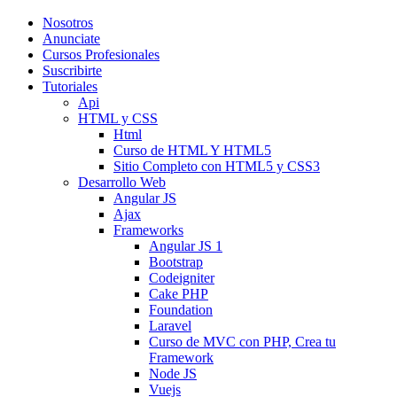
Nosotros
Anunciate
Cursos Profesionales
Suscribirte
Tutoriales
Api
HTML y CSS
Html
Curso de HTML Y HTML5
Sitio Completo con HTML5 y CSS3
Desarrollo Web
Angular JS
Ajax
Frameworks
Angular JS 1
Bootstrap
Codeigniter
Cake PHP
Foundation
Laravel
Curso de MVC con PHP, Crea tu
Framework
Node JS
Vuejs