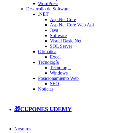
WordPress
Desarrollo de Software
.NET
Asp.Net Core
Asp.Net Core Web Api
Java
Software
Visual Basic.Net
SQL Server
Ofimática
Excel
Tecnología
Tecnología
Windows
Posicionamiento Web
SEO
Noticias
🎁CUPONES UDEMY
Nosotros