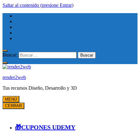
Saltar al contenido (presione Entrar)
Buscar:
render2web
Tus recursos Diseño, Desarrollo y 3D
MENÚ
CERRAR
🎁CUPONES UDEMY