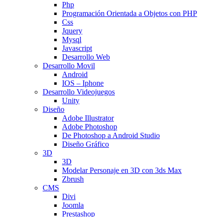
Php
Programación Orientada a Objetos con PHP
Css
Jquery
Mysql
Javascript
Desarrollo Web
Desarrollo Movil
Android
IOS – Iphone
Desarrollo Videojuegos
Unity
Diseño
Adobe Illustrator
Adobe Photoshop
De Photoshop a Android Studio
Diseño Gráfico
3D
3D
Modelar Personaje en 3D con 3ds Max
Zbrush
CMS
Divi
Joomla
Prestashop