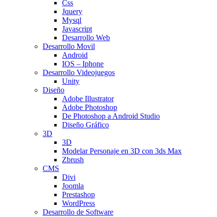
Css
Jquery
Mysql
Javascript
Desarrollo Web
Desarrollo Movil
Android
IOS – Iphone
Desarrollo Videojuegos
Unity
Diseño
Adobe Illustrator
Adobe Photoshop
De Photoshop a Android Studio
Diseño Gráfico
3D
3D
Modelar Personaje en 3D con 3ds Max
Zbrush
CMS
Divi
Joomla
Prestashop
WordPress
Desarrollo de Software