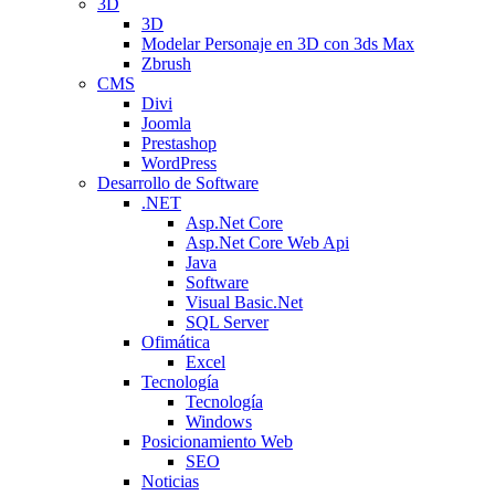
3D
3D
Modelar Personaje en 3D con 3ds Max
Zbrush
CMS
Divi
Joomla
Prestashop
WordPress
Desarrollo de Software
.NET
Asp.Net Core
Asp.Net Core Web Api
Java
Software
Visual Basic.Net
SQL Server
Ofimática
Excel
Tecnología
Tecnología
Windows
Posicionamiento Web
SEO
Noticias