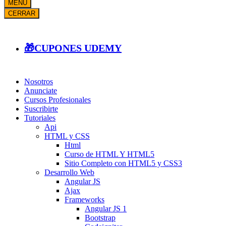
MENÚ
CERRAR
🎁CUPONES UDEMY
Nosotros
Anunciate
Cursos Profesionales
Suscribirte
Tutoriales
Api
HTML y CSS
Html
Curso de HTML Y HTML5
Sitio Completo con HTML5 y CSS3
Desarrollo Web
Angular JS
Ajax
Frameworks
Angular JS 1
Bootstrap