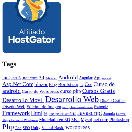
Tags
Android
.net
3d
.net core
Angular
Api
.net 6
3ds max
asp.net
Curso de
Asp.Net Core
blazor
Css
Bootstrap
Blog
c#
android
Cursos Gratis
curso php
Curso de Wordpress
Desarrollo Web
Desarrollo Móvil
Diseño Gráfico
Diseño Web
Edición de Imagen
Example
entity framework core
Javascript
Framework
Html
IA
inteligencia artificial
Joomla
Laravel
Photoshop
Mvc
Mysql
net core
Modelado en 3D
Mega Curso de Wordpress
Php
wordpress
Visual Basic
SEO
Unity
Poo