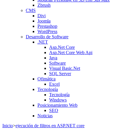
Zbrush
CMS
Divi
Joomla
Prestashop
WordPress
Desarrollo de Software
.NET
Asp.Net Core
Asp.Net Core Web Api
Java
Software
Visual Basic.Net
SQL Server
Ofimática
Excel
Tecnología
Tecnología
Windows
Posicionamiento Web
SEO
Noticias
Inicio
>
ejecución de filtros en ASP.NET core