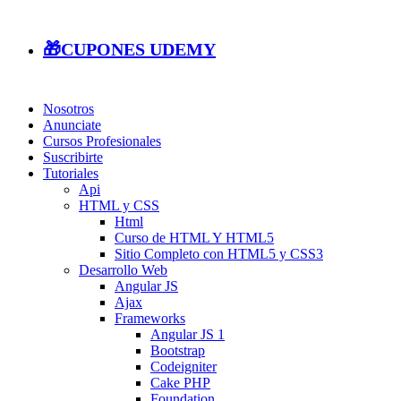
🎁CUPONES UDEMY
Nosotros
Anunciate
Cursos Profesionales
Suscribirte
Tutoriales
Api
HTML y CSS
Html
Curso de HTML Y HTML5
Sitio Completo con HTML5 y CSS3
Desarrollo Web
Angular JS
Ajax
Frameworks
Angular JS 1
Bootstrap
Codeigniter
Cake PHP
Foundation