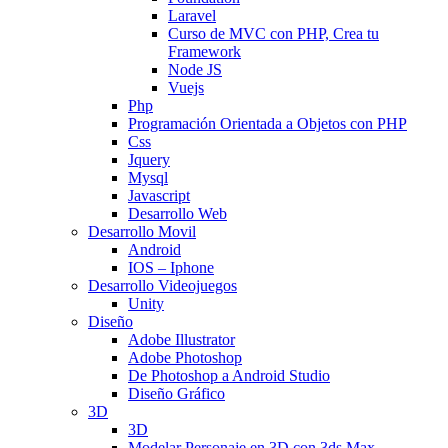
Laravel
Curso de MVC con PHP, Crea tu
Framework
Node JS
Vuejs
Php
Programación Orientada a Objetos con PHP
Css
Jquery
Mysql
Javascript
Desarrollo Web
Desarrollo Movil
Android
IOS – Iphone
Desarrollo Videojuegos
Unity
Diseño
Adobe Illustrator
Adobe Photoshop
De Photoshop a Android Studio
Diseño Gráfico
3D
3D
Modelar Personaje en 3D con 3ds Max