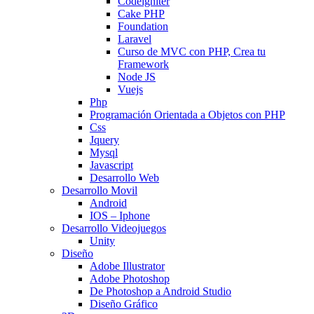
Codeigniter
Cake PHP
Foundation
Laravel
Curso de MVC con PHP, Crea tu
Framework
Node JS
Vuejs
Php
Programación Orientada a Objetos con PHP
Css
Jquery
Mysql
Javascript
Desarrollo Web
Desarrollo Movil
Android
IOS – Iphone
Desarrollo Videojuegos
Unity
Diseño
Adobe Illustrator
Adobe Photoshop
De Photoshop a Android Studio
Diseño Gráfico