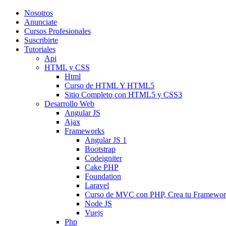
Nosotros
Anunciate
Cursos Profesionales
Suscribirte
Tutoriales
Api
HTML y CSS
Html
Curso de HTML Y HTML5
Sitio Completo con HTML5 y CSS3
Desarrollo Web
Angular JS
Ajax
Frameworks
Angular JS 1
Bootstrap
Codeigniter
Cake PHP
Foundation
Laravel
Curso de MVC con PHP, Crea tu Framewo
Node JS
Vuejs
Php