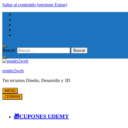
Saltar al contenido (presione Entrar)
Buscar:
render2web
Tus recursos Diseño, Desarrollo y 3D
MENÚ
CERRAR
🎁CUPONES UDEMY