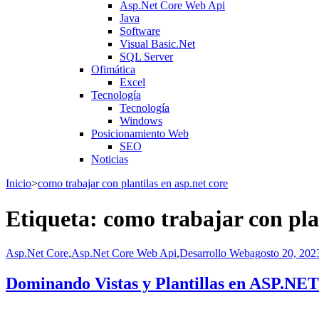
Asp.Net Core Web Api
Java
Software
Visual Basic.Net
SQL Server
Ofimática
Excel
Tecnología
Tecnología
Windows
Posicionamiento Web
SEO
Noticias
Inicio
>
como trabajar con plantilas en asp.net core
Etiqueta:
como trabajar con plan
Asp.Net Core
,
Asp.Net Core Web Api
,
Desarrollo Web
agosto 20, 202
Dominando Vistas y Plantillas en ASP.NET