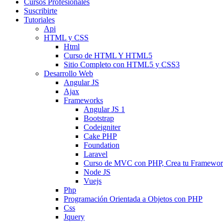
Cursos Profesionales
Suscribirte
Tutoriales
Api
HTML y CSS
Html
Curso de HTML Y HTML5
Sitio Completo con HTML5 y CSS3
Desarrollo Web
Angular JS
Ajax
Frameworks
Angular JS 1
Bootstrap
Codeigniter
Cake PHP
Foundation
Laravel
Curso de MVC con PHP, Crea tu Framewo
Node JS
Vuejs
Php
Programación Orientada a Objetos con PHP
Css
Jquery