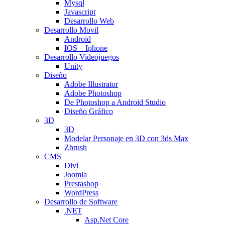
Mysql
Javascript
Desarrollo Web
Desarrollo Movil
Android
IOS – Iphone
Desarrollo Videojuegos
Unity
Diseño
Adobe Illustrator
Adobe Photoshop
De Photoshop a Android Studio
Diseño Gráfico
3D
3D
Modelar Personaje en 3D con 3ds Max
Zbrush
CMS
Divi
Joomla
Prestashop
WordPress
Desarrollo de Software
.NET
Asp.Net Core