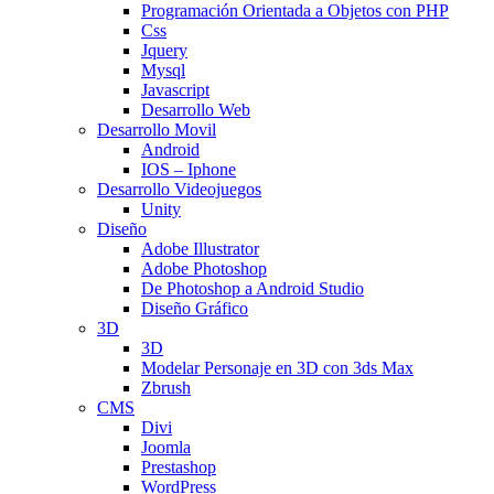
Programación Orientada a Objetos con PHP
Css
Jquery
Mysql
Javascript
Desarrollo Web
Desarrollo Movil
Android
IOS – Iphone
Desarrollo Videojuegos
Unity
Diseño
Adobe Illustrator
Adobe Photoshop
De Photoshop a Android Studio
Diseño Gráfico
3D
3D
Modelar Personaje en 3D con 3ds Max
Zbrush
CMS
Divi
Joomla
Prestashop
WordPress