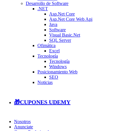
Desarrollo de Software
.NET
Asp.Net Core
Asp.Net Core Web Api
Java
Software
Visual Basic.Net
SQL Server
Ofimática
Excel
Tecnología
Tecnología
Windows
Posicionamiento Web
SEO
Noticias
🎁CUPONES UDEMY
Nosotros
Anunciate