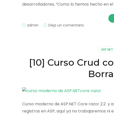
desarrolladores, “Como lo hemos hecho en el
on
admin
Deja un comentario
.NET
6,
ASP.NET
CORE
ASP.NET
[10] Curso Crud c
Borra
Curso moderno de ASP.NET Core razor 2.2 y ah
registros en ASP, aquí ya no trabajaremos ni en