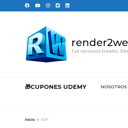
Saltar
al
contenido
(presione
Entrar)
render2w
Tus recursos Diseño, Des
🎁CUPONES UDEMY
NOSOTROS
>
Inicio
ASP