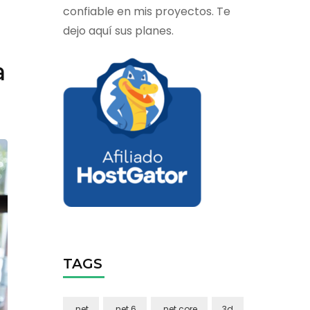
confiable en mis proyectos. Te
dejo aquí sus planes.
a
TAGS
.net
.net 6
.net core
3d