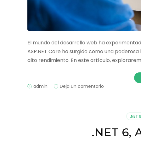
El mundo del desarrollo web ha experimentado
ASP.NET Core ha surgido como una poderosa 
alto rendimiento. En este artículo, explorare
on
admin
Deja un comentario
Introducción
a
ASP.NET
Core:
.NET 
Un
viaje
.NET 6,
hacia
el