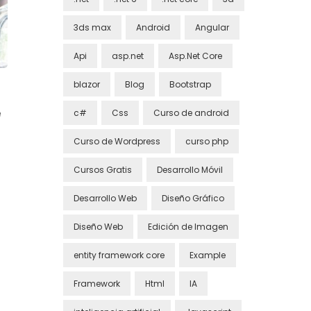
3ds max
Android
Angular
Api
asp.net
Asp.Net Core
blazor
Blog
Bootstrap
e
c#
Css
Curso de android
Curso de Wordpress
curso php
Cursos Gratis
Desarrollo Móvil
Desarrollo Web
Diseño Gráfico
Diseño Web
Edición de Imagen
entity framework core
Example
Framework
Html
IA