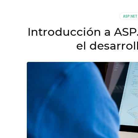
Formularios
en
ASP.NET
ASP.NET
Core:
Introducción a ASP
Desde
los
el desarro
Fundamentos
hasta
las
Técnicas
Avanzadas