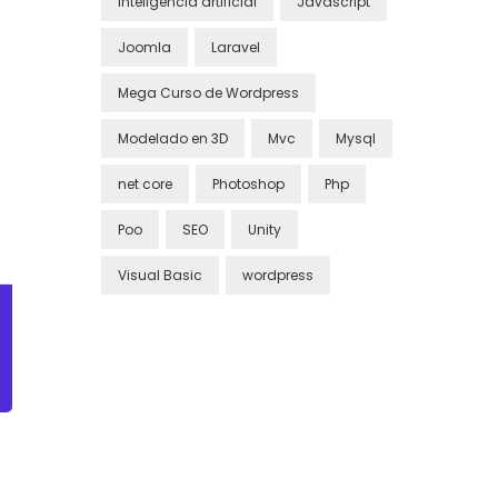
inteligencia artificial
Javascript
Joomla
Laravel
Mega Curso de Wordpress
Modelado en 3D
Mvc
Mysql
net core
Photoshop
Php
Poo
SEO
Unity
Visual Basic
wordpress