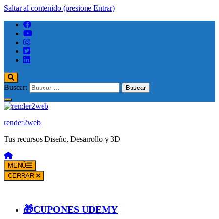
Saltar al contenido (presione Entrar)
Buscar:
render2web
Tus recursos Diseño, Desarrollo y 3D
MENÚ
CERRAR
🎁CUPONES UDEMY