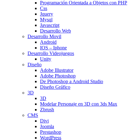
Programación Orientada a Objetos con PHP
Css
Jquery
Mysql
Javascript
Desarrollo Web
Desarrollo Movil
Android
IOS – Iphone
Desarrollo Videojuegos
Unity
Diseño
Adobe Illustrator
Adobe Photoshop
De Photoshop a Android Studio
Diseño Gráfico
3D
3D
Modelar Personaje en 3D con 3ds Max
Zbrush
CMS
Divi
Joomla
Prestashop
WordPress