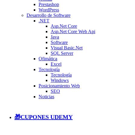
Prestashop
WordPress
Desarrollo de Software
.NET
Asp.Net Core
Asp.Net Core Web Api
Java
Software
Visual Basic.Net
SQL Server
Ofimática
Excel
Tecnología
Tecnología
Windows
Posicionamiento Web
SEO
Noticias
🎁CUPONES UDEMY