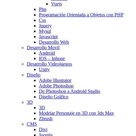
Vuejs
Php
Programación Orientada a Objetos con PHP
Css
Jquery
Mysql
Javascript
Desarrollo Web
Desarrollo Movil
Android
IOS – Iphone
Desarrollo Videojuegos
Unity
Diseño
Adobe Illustrator
Adobe Photoshop
De Photoshop a Android Studio
Diseño Gráfico
3D
3D
Modelar Personaje en 3D con 3ds Max
Zbrush
CMS
Divi
Joomla