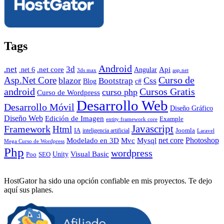
Tags
Android
.net
3d
.net core
Angular
Api
.net 6
3ds max
asp.net
Curso de
Asp.Net Core
blazor
Css
Bootstrap
Blog
c#
android
Cursos Gratis
curso php
Curso de Wordpress
Desarrollo Web
Desarrollo Móvil
Diseño Gráfico
Diseño Web
Edición de Imagen
Example
entity framework core
Javascript
Framework
Html
IA
inteligencia artificial
Joomla
Laravel
Photoshop
Mvc
Mysql
net core
Modelado en 3D
Mega Curso de Wordpress
Php
wordpress
Visual Basic
SEO
Unity
Poo
HostGator ha sido una opción confiable en mis proyectos. Te dejo
aquí sus planes.