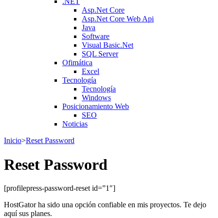
.NET
Asp.Net Core
Asp.Net Core Web Api
Java
Software
Visual Basic.Net
SQL Server
Ofimática
Excel
Tecnología
Tecnología
Windows
Posicionamiento Web
SEO
Noticias
Inicio
>
Reset Password
Reset Password
[profilepress-password-reset id=”1″]
HostGator ha sido una opción confiable en mis proyectos. Te dejo
aquí sus planes.