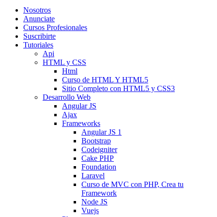
Nosotros
Anunciate
Cursos Profesionales
Suscribirte
Tutoriales
Api
HTML y CSS
Html
Curso de HTML Y HTML5
Sitio Completo con HTML5 y CSS3
Desarrollo Web
Angular JS
Ajax
Frameworks
Angular JS 1
Bootstrap
Codeigniter
Cake PHP
Foundation
Laravel
Curso de MVC con PHP, Crea tu
Framework
Node JS
Vuejs