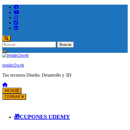
Saltar
al
contenido
(presione
Entrar)
Buscar:
render2web
Tus recursos Diseño, Desarrollo y 3D
MENÚ
CERRAR
🎁CUPONES UDEMY