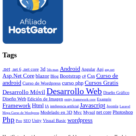
Tags
Android
.net
3d
.net core
Angular
Api
.net 6
3ds max
asp.net
Curso de
Asp.Net Core
blazor
Css
Bootstrap
Blog
c#
android
Cursos Gratis
curso php
Curso de Wordpress
Desarrollo Web
Desarrollo Móvil
Diseño Gráfico
Diseño Web
Edición de Imagen
Example
entity framework core
Javascript
Framework
Html
IA
inteligencia artificial
Joomla
Laravel
Photoshop
Mvc
Mysql
net core
Modelado en 3D
Mega Curso de Wordpress
Php
wordpress
Visual Basic
SEO
Unity
Poo