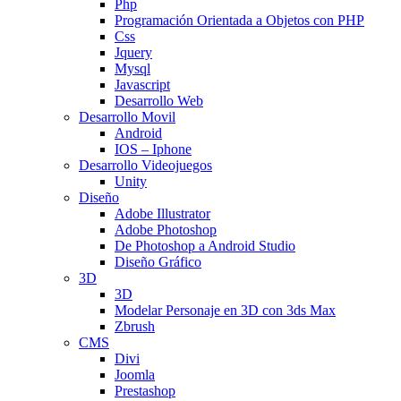
Php
Programación Orientada a Objetos con PHP
Css
Jquery
Mysql
Javascript
Desarrollo Web
Desarrollo Movil
Android
IOS – Iphone
Desarrollo Videojuegos
Unity
Diseño
Adobe Illustrator
Adobe Photoshop
De Photoshop a Android Studio
Diseño Gráfico
3D
3D
Modelar Personaje en 3D con 3ds Max
Zbrush
CMS
Divi
Joomla
Prestashop