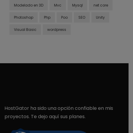
Modelado en 3D
Mvc
Mysql
net core
Photoshop
Php
Poo
SEO
Unity
Visual Basic
wordpress
HostGator ha sido una opción confiable en mis
proyectos. Te dejo aquí sus planes.