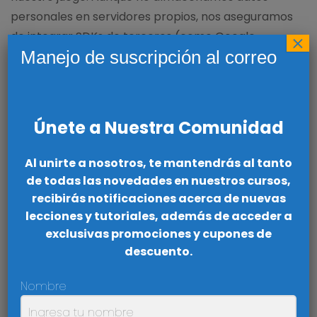
personales en servidores propios, nos aseguramos
de integrar SDKs de terceros (como Google
×
Manejo de suscripción al correo
AdMob) que cumplen con los más altos
estándares comerciales de seguridad en la
transmisión de datos.
Únete a Nuestra Comunidad
5. Cambios en esta Política de Privacidad
Es
posible que actualicemos nuestra Política de
Al unirte a nosotros, te mantendrás al tanto
Privacidad de vez en cuando. Por lo tanto, te
de todas las novedades en nuestros cursos,
recomendamos que revises esta página
recibirás notificaciones acerca de nuevas
periódicamente para ver si hay cambios. Te
lecciones y tutoriales, además de acceder a
notificaremos cualquier cambio publicando la
exclusivas promociones y cupones de
nueva Política de Privacidad en esta página. Estos
descuento.
cambios entran en vigor inmediatamente después
Nombre
de su publicación.