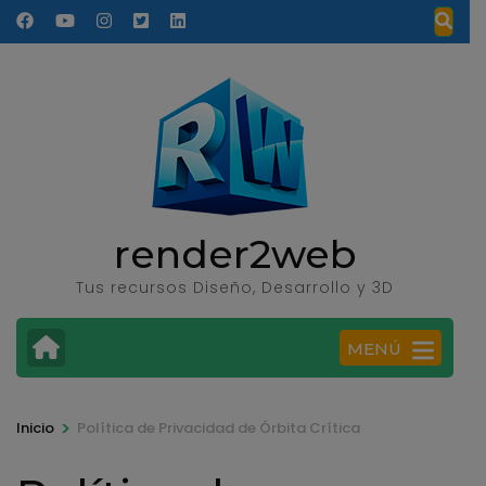
Saltar
al
contenido
(presione
Entrar)
render2web
Tus recursos Diseño, Desarrollo y 3D
MENÚ
>
Inicio
Política de Privacidad de Órbita Crítica