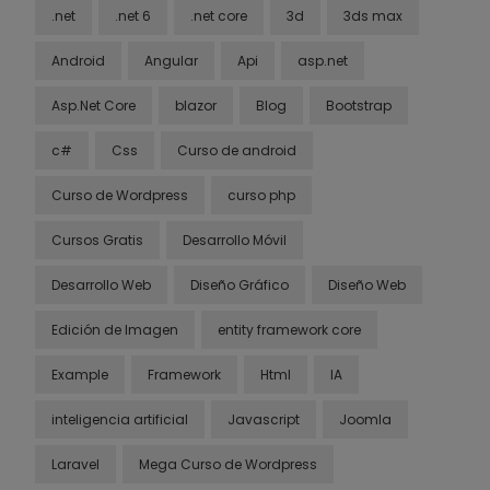
.net
.net 6
.net core
3d
3ds max
Android
Angular
Api
asp.net
Asp.Net Core
blazor
Blog
Bootstrap
c#
Css
Curso de android
Curso de Wordpress
curso php
Cursos Gratis
Desarrollo Móvil
Desarrollo Web
Diseño Gráfico
Diseño Web
Edición de Imagen
entity framework core
Example
Framework
Html
IA
inteligencia artificial
Javascript
Joomla
Laravel
Mega Curso de Wordpress