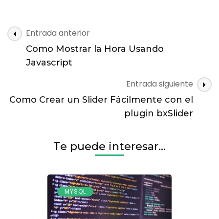
Como
Utilizar
MySQL
Navegación
Entrada anterior
Workbench
de
Como Mostrar la Hora Usando
entradas
Javascript
Entrada siguiente
Como Crear un Slider Fácilmente con el
plugin bxSlider
Te puede interesar...
MYSQL