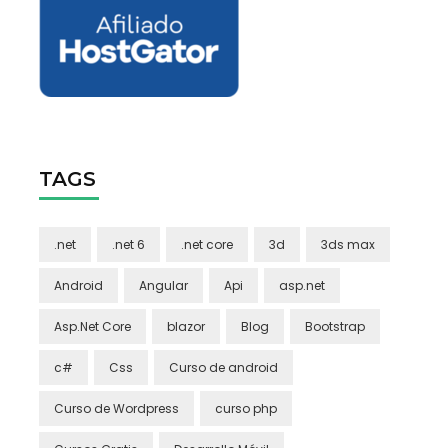
TAGS
.net
.net 6
.net core
3d
3ds max
Android
Angular
Api
asp.net
Asp.Net Core
blazor
Blog
Bootstrap
c#
Css
Curso de android
Curso de Wordpress
curso php