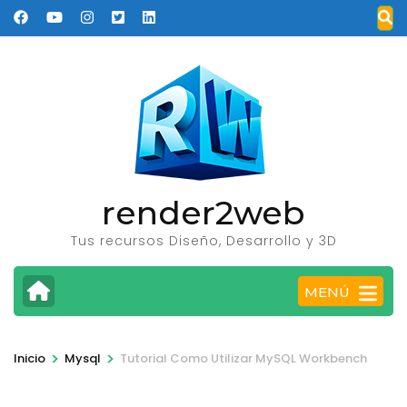
Saltar
al
contenido
(presione
Entrar)
render2web
Tus recursos Diseño, Desarrollo y 3D
MENÚ
>
>
Inicio
Mysql
Tutorial Como Utilizar MySQL Workbench