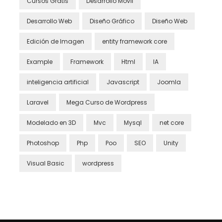
Cursos Gratis
Desarrollo Móvil
Desarrollo Web
Diseño Gráfico
Diseño Web
Edición de Imagen
entity framework core
Example
Framework
Html
IA
inteligencia artificial
Javascript
Joomla
Laravel
Mega Curso de Wordpress
Modelado en 3D
Mvc
Mysql
net core
Photoshop
Php
Poo
SEO
Unity
Visual Basic
wordpress