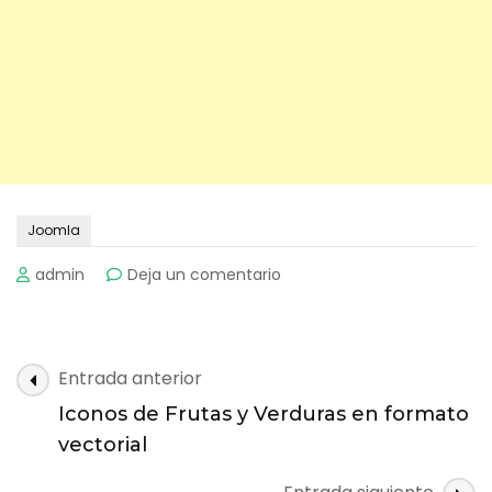
Joomla
on
admin
Deja un comentario
Plantilla
Tipo
Business
1
Navegación
Entrada anterior
para
de
Joomla
Iconos de Frutas y Verduras en formato
entradas
2.5
vectorial