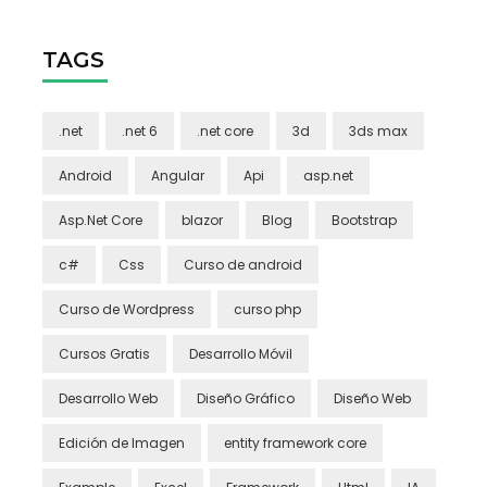
TAGS
.net
.net 6
.net core
3d
3ds max
Android
Angular
Api
asp.net
Asp.Net Core
blazor
Blog
Bootstrap
c#
Css
Curso de android
Curso de Wordpress
curso php
Cursos Gratis
Desarrollo Móvil
Desarrollo Web
Diseño Gráfico
Diseño Web
Edición de Imagen
entity framework core