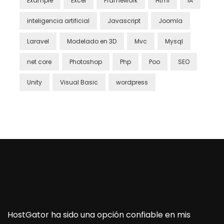
Example
Excel
Framework
Html
IA
inteligencia artificial
Javascript
Joomla
Laravel
Modelado en 3D
Mvc
Mysql
net core
Photoshop
Php
Poo
SEO
Unity
Visual Basic
wordpress
HostGator ha sido una opción confiable en mis