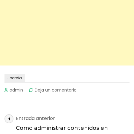
Joomla
on
admin
Deja un comentario
Como
Instalar
Joomla
2.5
Navegación
Entrada anterior
paso
de
a
Como administrar contenidos en
paso