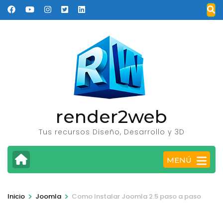
Saltar
al
contenido
(presione
Entrar)
render2web
Tus recursos Diseño, Desarrollo y 3D
MENÚ
>
>
Inicio
Joomla
Como Instalar Joomla 2.5 paso a paso