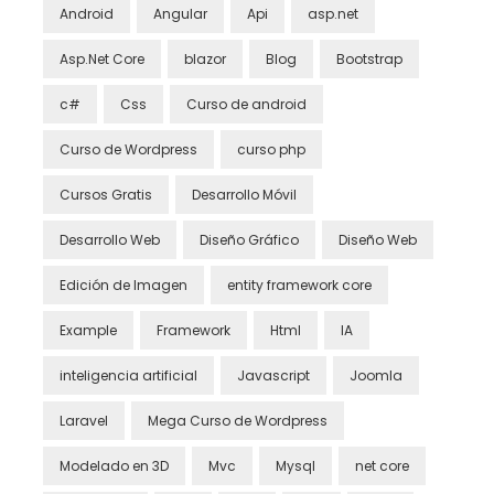
Android
Angular
Api
asp.net
Asp.Net Core
blazor
Blog
Bootstrap
c#
Css
Curso de android
Curso de Wordpress
curso php
Cursos Gratis
Desarrollo Móvil
Desarrollo Web
Diseño Gráfico
Diseño Web
Edición de Imagen
entity framework core
Example
Framework
Html
IA
inteligencia artificial
Javascript
Joomla
Laravel
Mega Curso de Wordpress
Modelado en 3D
Mvc
Mysql
net core