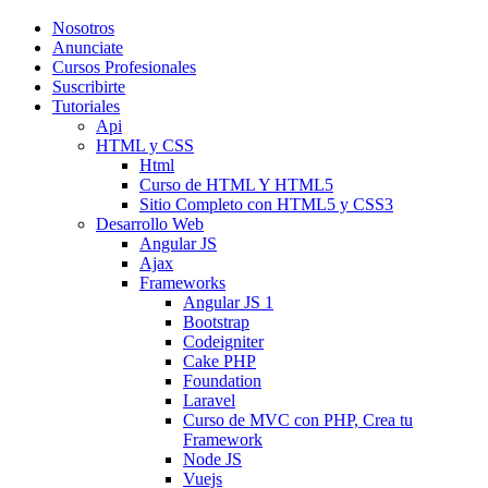
Nosotros
Anunciate
Cursos Profesionales
Suscribirte
Tutoriales
Api
HTML y CSS
Html
Curso de HTML Y HTML5
Sitio Completo con HTML5 y CSS3
Desarrollo Web
Angular JS
Ajax
Frameworks
Angular JS 1
Bootstrap
Codeigniter
Cake PHP
Foundation
Laravel
Curso de MVC con PHP, Crea tu
Framework
Node JS
Vuejs