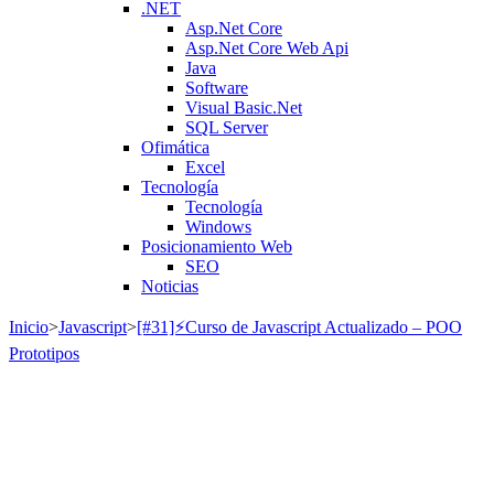
.NET
Asp.Net Core
Asp.Net Core Web Api
Java
Software
Visual Basic.Net
SQL Server
Ofimática
Excel
Tecnología
Tecnología
Windows
Posicionamiento Web
SEO
Noticias
Inicio
>
Javascript
>
[#31]⚡Curso de Javascript Actualizado – POO
Prototipos