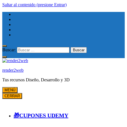
Saltar al contenido (presione Entrar)
Buscar:
render2web
Tus recursos Diseño, Desarrollo y 3D
MENÚ
CERRAR
🎁CUPONES UDEMY