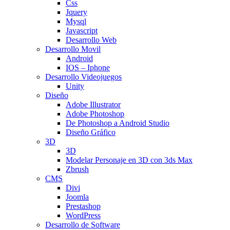
Css
Jquery
Mysql
Javascript
Desarrollo Web
Desarrollo Movil
Android
IOS – Iphone
Desarrollo Videojuegos
Unity
Diseño
Adobe Illustrator
Adobe Photoshop
De Photoshop a Android Studio
Diseño Gráfico
3D
3D
Modelar Personaje en 3D con 3ds Max
Zbrush
CMS
Divi
Joomla
Prestashop
WordPress
Desarrollo de Software