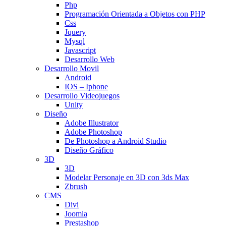
Php
Programación Orientada a Objetos con PHP
Css
Jquery
Mysql
Javascript
Desarrollo Web
Desarrollo Movil
Android
IOS – Iphone
Desarrollo Videojuegos
Unity
Diseño
Adobe Illustrator
Adobe Photoshop
De Photoshop a Android Studio
Diseño Gráfico
3D
3D
Modelar Personaje en 3D con 3ds Max
Zbrush
CMS
Divi
Joomla
Prestashop