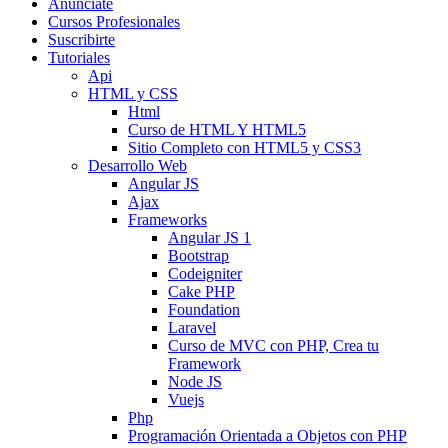
Anunciate
Cursos Profesionales
Suscribirte
Tutoriales
Api
HTML y CSS
Html
Curso de HTML Y HTML5
Sitio Completo con HTML5 y CSS3
Desarrollo Web
Angular JS
Ajax
Frameworks
Angular JS 1
Bootstrap
Codeigniter
Cake PHP
Foundation
Laravel
Curso de MVC con PHP, Crea tu
Framework
Node JS
Vuejs
Php
Programación Orientada a Objetos con PHP