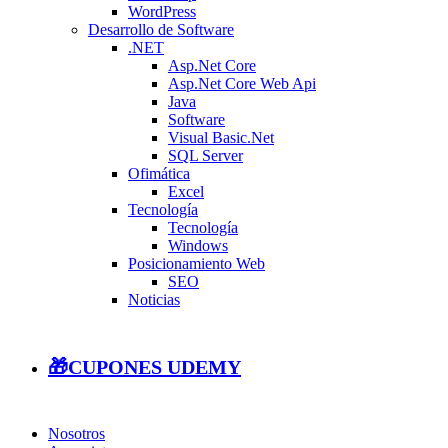
WordPress
Desarrollo de Software
.NET
Asp.Net Core
Asp.Net Core Web Api
Java
Software
Visual Basic.Net
SQL Server
Ofimática
Excel
Tecnología
Tecnología
Windows
Posicionamiento Web
SEO
Noticias
🎁CUPONES UDEMY
Nosotros