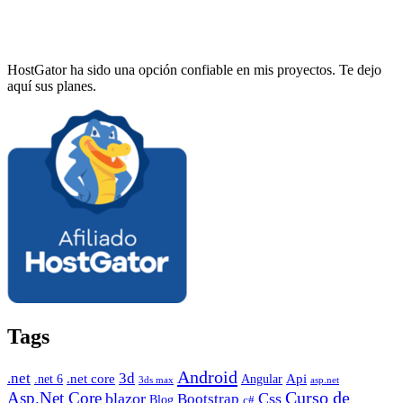
HostGator ha sido una opción confiable en mis proyectos. Te dejo
aquí sus planes.
Tags
Android
.net
3d
.net core
Angular
Api
.net 6
3ds max
asp.net
Curso de
Asp.Net Core
blazor
Css
Bootstrap
Blog
c#