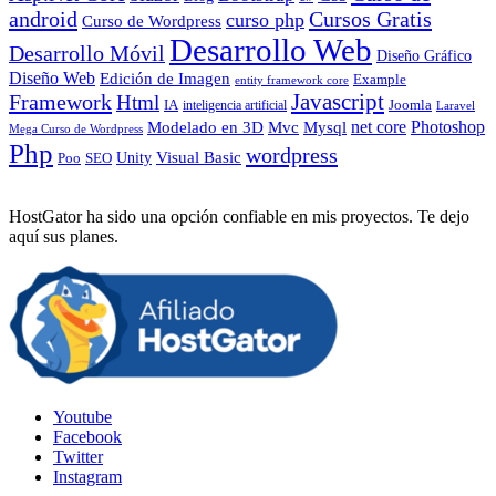
android
Cursos Gratis
curso php
Curso de Wordpress
Desarrollo Web
Desarrollo Móvil
Diseño Gráfico
Diseño Web
Edición de Imagen
Example
entity framework core
Javascript
Framework
Html
IA
inteligencia artificial
Joomla
Laravel
Photoshop
Mvc
Mysql
net core
Modelado en 3D
Mega Curso de Wordpress
Php
wordpress
Visual Basic
SEO
Unity
Poo
HostGator ha sido una opción confiable en mis proyectos. Te dejo
aquí sus planes.
Youtube
Facebook
Twitter
Instagram