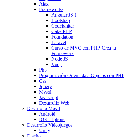
Ajax
Frameworks
Angular JS 1
Bootstrap
Codeigniter
Cake PHP
Foundation
Laravel
Curso de MVC con PHP, Crea tu
Framework
Node JS
Vuejs
Php
Programación Orientada a Objetos con PHP
Css
Jquery
Mysql
Javascript
Desarrollo Web
Desarrollo Movil
Android
IOS – Iphone
Desarrollo Videojuegos
Unity
Diseño