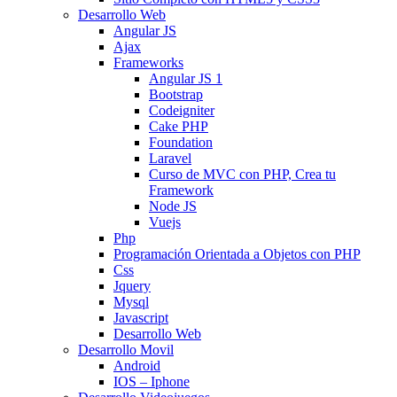
Desarrollo Web
Angular JS
Ajax
Frameworks
Angular JS 1
Bootstrap
Codeigniter
Cake PHP
Foundation
Laravel
Curso de MVC con PHP, Crea tu
Framework
Node JS
Vuejs
Php
Programación Orientada a Objetos con PHP
Css
Jquery
Mysql
Javascript
Desarrollo Web
Desarrollo Movil
Android
IOS – Iphone