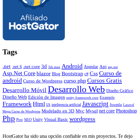
Tags
Android
.net
3d
.net core
Angular
Api
.net 6
3ds max
asp.net
Curso de
Asp.Net Core
blazor
Css
Bootstrap
Blog
c#
android
Cursos Gratis
curso php
Curso de Wordpress
Desarrollo Web
Desarrollo Móvil
Diseño Gráfico
Diseño Web
Edición de Imagen
Example
entity framework core
Javascript
Framework
Html
IA
inteligencia artificial
Joomla
Laravel
Photoshop
Mvc
Mysql
net core
Modelado en 3D
Mega Curso de Wordpress
Php
wordpress
Visual Basic
SEO
Unity
Poo
HostGator ha sido una opción confiable en mis proyectos. Te dejo