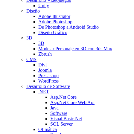
Desarrollo Videojuegos
Unity
Diseño
Adobe Illustrator
Adobe Photoshop
De Photoshop a Android Studio
Diseño Gráfico
3D
3D
Modelar Personaje en 3D con 3ds Max
Zbrush
CMS
Divi
Joomla
Prestashop
WordPress
Desarrollo de Software
.NET
Asp.Net Core
Asp.Net Core Web Api
Java
Software
Visual Basic.Net
SQL Server
Ofimática