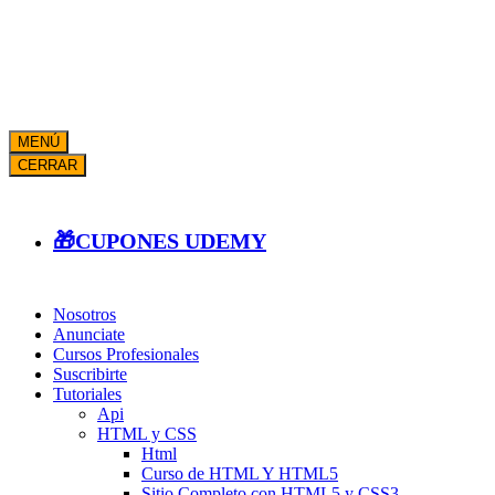
MENÚ
CERRAR
🎁CUPONES UDEMY
Nosotros
Anunciate
Cursos Profesionales
Suscribirte
Tutoriales
Api
HTML y CSS
Html
Curso de HTML Y HTML5
Sitio Completo con HTML5 y CSS3