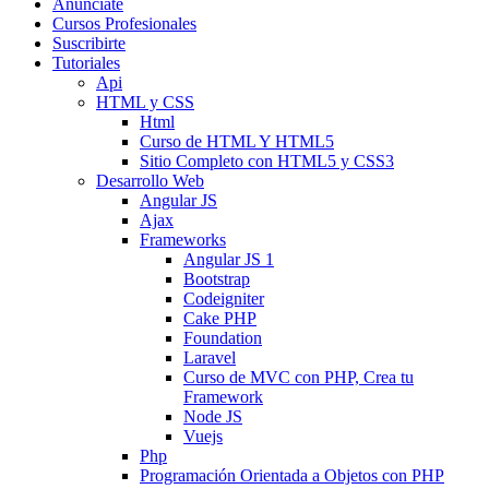
Anunciate
Cursos Profesionales
Suscribirte
Tutoriales
Api
HTML y CSS
Html
Curso de HTML Y HTML5
Sitio Completo con HTML5 y CSS3
Desarrollo Web
Angular JS
Ajax
Frameworks
Angular JS 1
Bootstrap
Codeigniter
Cake PHP
Foundation
Laravel
Curso de MVC con PHP, Crea tu
Framework
Node JS
Vuejs
Php
Programación Orientada a Objetos con PHP