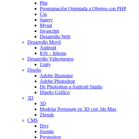
Php
Programación Orientada a Objetos con PHP
Css
Jquery
Mysql
Javascript
Desarrollo Web
Desarrollo Movil
Android
IOS – Iphone
Desarrollo Videojuegos
Unity
Diseño
Adobe Illustrator
Adobe Photoshop
De Photoshop a Android Studio
Diseño Gráfico
3D
3D
Modelar Personaje en 3D con 3ds Max
Zbrush
CMS
Divi
Joomla
Prestashop