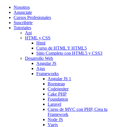
Nosotros
Anunciate
Cursos Profesionales
Suscribirte
Tutoriales
Api
HTML y CSS
Html
Curso de HTML Y HTML5
Sitio Completo con HTML5 y CSS3
Desarrollo Web
Angular JS
Ajax
Frameworks
Angular JS 1
Bootstrap
Codeigniter
Cake PHP
Foundation
Laravel
Curso de MVC con PHP, Crea tu
Framework
Node JS
Vuejs