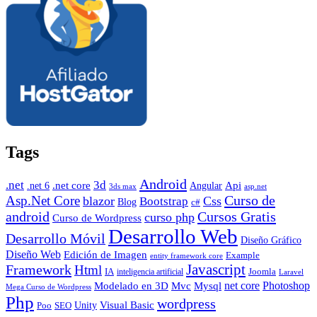
Tags
Android
.net
3d
.net core
Angular
Api
.net 6
3ds max
asp.net
Curso de
Asp.Net Core
blazor
Css
Bootstrap
Blog
c#
android
Cursos Gratis
curso php
Curso de Wordpress
Desarrollo Web
Desarrollo Móvil
Diseño Gráfico
Diseño Web
Edición de Imagen
Example
entity framework core
Javascript
Framework
Html
IA
inteligencia artificial
Joomla
Laravel
Photoshop
Mvc
Mysql
net core
Modelado en 3D
Mega Curso de Wordpress
Php
wordpress
Visual Basic
SEO
Unity
Poo