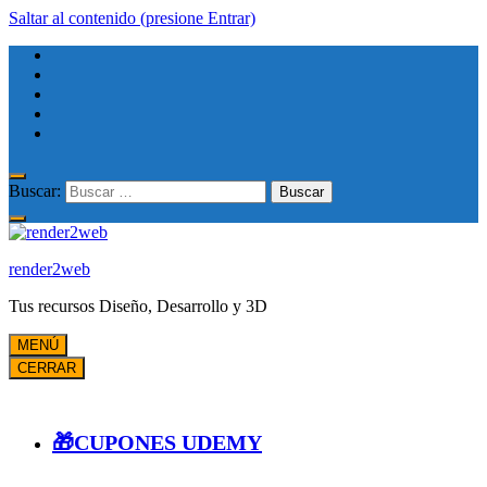
Saltar al contenido (presione Entrar)
Buscar:
render2web
Tus recursos Diseño, Desarrollo y 3D
MENÚ
CERRAR
🎁CUPONES UDEMY