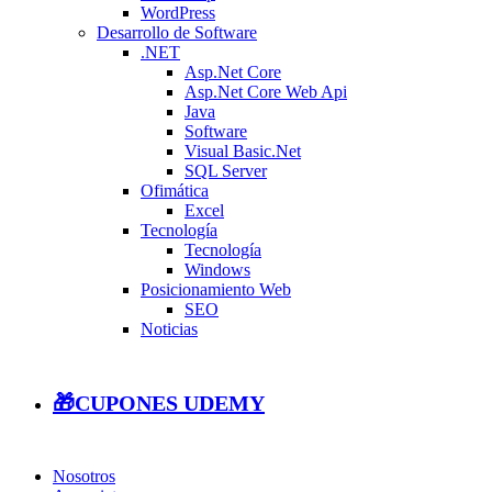
WordPress
Desarrollo de Software
.NET
Asp.Net Core
Asp.Net Core Web Api
Java
Software
Visual Basic.Net
SQL Server
Ofimática
Excel
Tecnología
Tecnología
Windows
Posicionamiento Web
SEO
Noticias
🎁CUPONES UDEMY
Nosotros