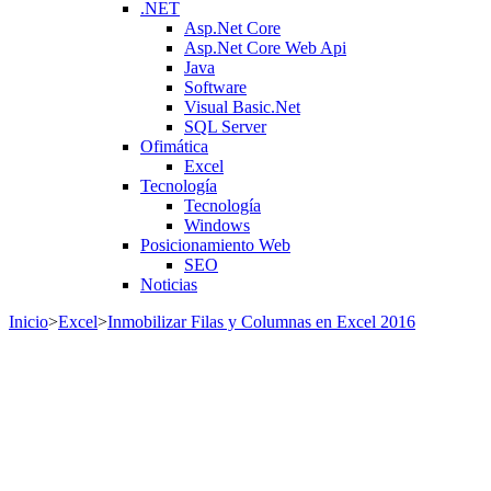
.NET
Asp.Net Core
Asp.Net Core Web Api
Java
Software
Visual Basic.Net
SQL Server
Ofimática
Excel
Tecnología
Tecnología
Windows
Posicionamiento Web
SEO
Noticias
Inicio
>
Excel
>
Inmobilizar Filas y Columnas en Excel 2016