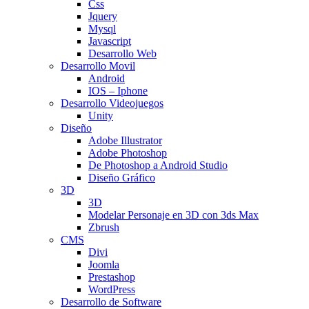
Css
Jquery
Mysql
Javascript
Desarrollo Web
Desarrollo Movil
Android
IOS – Iphone
Desarrollo Videojuegos
Unity
Diseño
Adobe Illustrator
Adobe Photoshop
De Photoshop a Android Studio
Diseño Gráfico
3D
3D
Modelar Personaje en 3D con 3ds Max
Zbrush
CMS
Divi
Joomla
Prestashop
WordPress
Desarrollo de Software