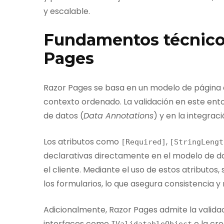
y escalable.
Fundamentos técnicos
Pages
Razor Pages se basa en un modelo de página 
contexto ordenado. La validación en este ent
de datos (
Data Annotations
) y en la integrac
Los atributos como
,
[
Required
]
[
StringLengt
declarativas directamente en el modelo de dat
el cliente. Mediante el uso de estos atributo
los formularios, lo que asegura consistencia y
Adicionalmente, Razor Pages admite la valid
interfaces como
o la cr
IValidatableObject