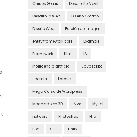
Cursos Gratis
Desarrollo Móvil
Desarrollo Web
Diseño Gráfico
Diseño Web
Edición de Imagen
entity framework core
Example
Framework
Html
IA
inteligencia artificial
Javascript
a
Joomla
Laravel
Mega Curso de Wordpress
n
Modelado en 3D
Mvc
Mysql
r,
net core
Photoshop
Php
Poo
SEO
Unity