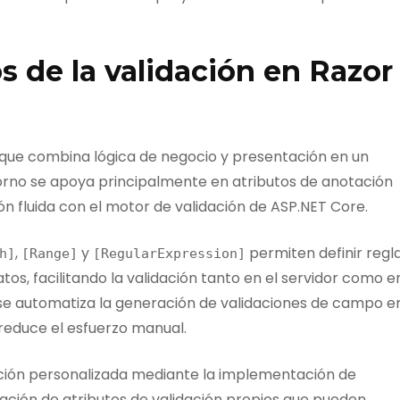
 de la validación en Razor
que combina lógica de negocio y presentación en un
orno se apoya principalmente en atributos de anotación
ión fluida con el motor de validación de ASP.NET Core.
,
y
permiten definir regl
h
]
[
Range
]
[
RegularExpression
]
os, facilitando la validación tanto en el servidor como e
s, se automatiza la generación de validaciones de campo e
 reduce el esfuerzo manual.
ación personalizada mediante la implementación de
eación de atributos de validación propios que pueden