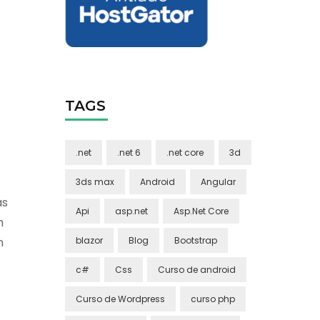
TAGS
.net
.net 6
.net core
3d
3ds max
Android
Angular
as
Api
asp.net
Asp.Net Core
n
blazor
Blog
Bootstrap
n
c#
Css
Curso de android
Curso de Wordpress
curso php