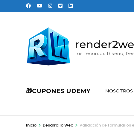
Saltar
al
contenido
(presione
Entrar)
render2w
Tus recursos Diseño, Des
🎁CUPONES UDEMY
NOSOTROS
>
>
Inicio
Desarrollo Web
Validación de formularios 