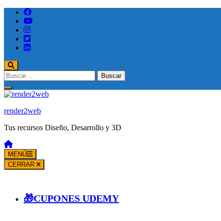
Saltar
al
contenido
(presione
Entrar)
Buscar:
render2web
Tus recursos Diseño, Desarrollo y 3D
MENÚ
CERRAR
🎁CUPONES UDEMY