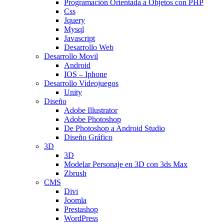
Programación Orientada a Objetos con PHP
Css
Jquery
Mysql
Javascript
Desarrollo Web
Desarrollo Movil
Android
IOS – Iphone
Desarrollo Videojuegos
Unity
Diseño
Adobe Illustrator
Adobe Photoshop
De Photoshop a Android Studio
Diseño Gráfico
3D
3D
Modelar Personaje en 3D con 3ds Max
Zbrush
CMS
Divi
Joomla
Prestashop
WordPress