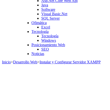
Asp.Net Core Web Api
Java
Software
Visual Basic.Net
SQL Server
Ofimática
Excel
Tecnología
Tecnología
Windows
Posicionamiento Web
SEO
Noticias
Inicio
>
Desarrollo Web
>
Instalar y Configurar Servidor XAMPP