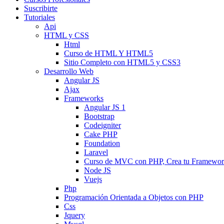
Suscribirte
Tutoriales
Api
HTML y CSS
Html
Curso de HTML Y HTML5
Sitio Completo con HTML5 y CSS3
Desarrollo Web
Angular JS
Ajax
Frameworks
Angular JS 1
Bootstrap
Codeigniter
Cake PHP
Foundation
Laravel
Curso de MVC con PHP, Crea tu Framewo
Node JS
Vuejs
Php
Programación Orientada a Objetos con PHP
Css
Jquery