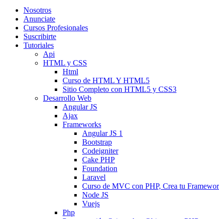
Nosotros
Anunciate
Cursos Profesionales
Suscribirte
Tutoriales
Api
HTML y CSS
Html
Curso de HTML Y HTML5
Sitio Completo con HTML5 y CSS3
Desarrollo Web
Angular JS
Ajax
Frameworks
Angular JS 1
Bootstrap
Codeigniter
Cake PHP
Foundation
Laravel
Curso de MVC con PHP, Crea tu Framewo
Node JS
Vuejs
Php