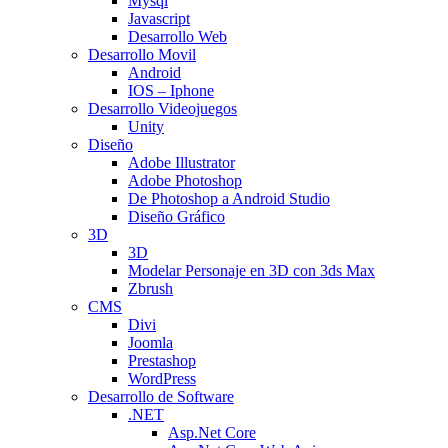
Mysql
Javascript
Desarrollo Web
Desarrollo Movil
Android
IOS – Iphone
Desarrollo Videojuegos
Unity
Diseño
Adobe Illustrator
Adobe Photoshop
De Photoshop a Android Studio
Diseño Gráfico
3D
3D
Modelar Personaje en 3D con 3ds Max
Zbrush
CMS
Divi
Joomla
Prestashop
WordPress
Desarrollo de Software
.NET
Asp.Net Core