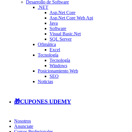
Desarrollo de Software
.NET
Asp.Net Core
Asp.Net Core Web Api
Java
Software
Visual Basic.Net
SQL Server
Ofimática
Excel
Tecnología
Tecnología
Windows
Posicionamiento Web
SEO
Noticias
🎁CUPONES UDEMY
Nosotros
Anunciate
Cursos Profesionales