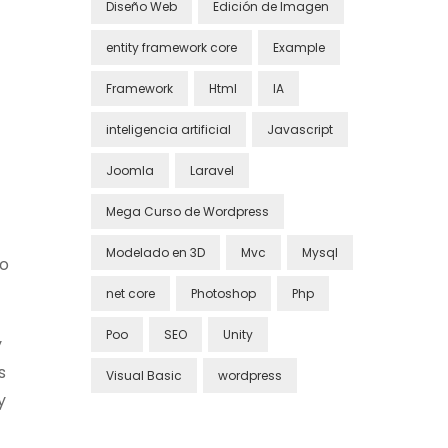
Diseño Web
Edición de Imagen
entity framework core
Example
Framework
Html
IA
inteligencia artificial
Javascript
Joomla
Laravel
Mega Curso de Wordpress
Modelado en 3D
Mvc
Mysql
do
net core
Photoshop
Php
Poo
SEO
Unity
y
s
Visual Basic
wordpress
y