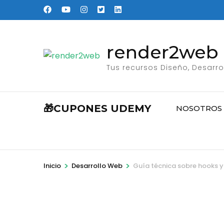
Saltar
al
contenido
render2web
(presione
Entrar)
Tus recursos Diseño, Desarro
🎁CUPONES UDEMY
NOSOTROS
>
>
Inicio
Desarrollo Web
Guía técnica sobre hooks y