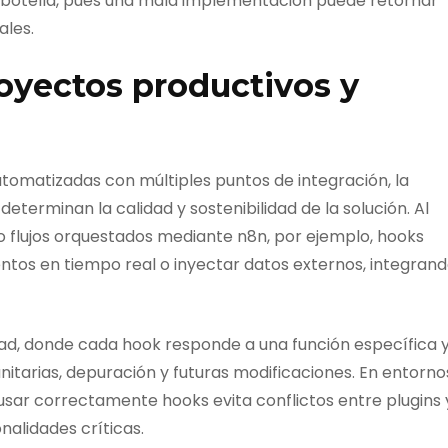
de botella, pues una mala implementación puede retornar
ales.
royectos productivos y
omatizadas con múltiples puntos de integración, la
eterminan la calidad y sostenibilidad de la solución. Al
l o flujos orquestados mediante n8n, por ejemplo, hooks
tos en tiempo real o inyectar datos externos, integran
dad, donde cada hook responde a una función específica 
nitarias, depuración y futuras modificaciones. En entorno
usar correctamente hooks evita conflictos entre plugins 
nalidades críticas.