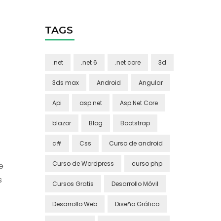
TAGS
.net
.net 6
.net core
3d
3ds max
Android
Angular
Api
asp.net
Asp.Net Core
blazor
Blog
Bootstrap
c#
Css
Curso de android
Curso de Wordpress
curso php
e
s
Cursos Gratis
Desarrollo Móvil
Desarrollo Web
Diseño Gráfico