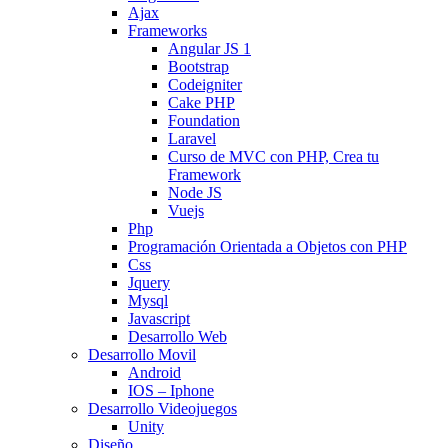
Ajax
Frameworks
Angular JS 1
Bootstrap
Codeigniter
Cake PHP
Foundation
Laravel
Curso de MVC con PHP, Crea tu
Framework
Node JS
Vuejs
Php
Programación Orientada a Objetos con PHP
Css
Jquery
Mysql
Javascript
Desarrollo Web
Desarrollo Movil
Android
IOS – Iphone
Desarrollo Videojuegos
Unity
Diseño