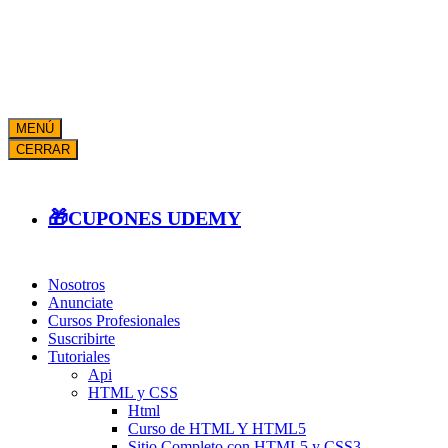
MENÚ
CERRAR
🎁CUPONES UDEMY
Nosotros
Anunciate
Cursos Profesionales
Suscribirte
Tutoriales
Api
HTML y CSS
Html
Curso de HTML Y HTML5
Sitio Completo con HTML5 y CSS3