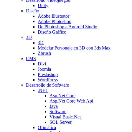
Desarrollo Videojuegos
Unity
Diseño
Adobe Illustrator
Adobe Photoshop
De Photoshop a Android Studio
Diseño Gráfico
3D
3D
Modelar Personaje en 3D con 3ds Max
Zbrush
CMS
Divi
Joomla
Prestashop
WordPress
Desarrollo de Software
.NET
Asp.Net Core
Asp.Net Core Web Api
Java
Software
Visual Basic.Net
SQL Server
Ofimática