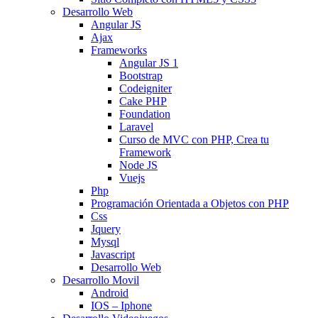
Desarrollo Web
Angular JS
Ajax
Frameworks
Angular JS 1
Bootstrap
Codeigniter
Cake PHP
Foundation
Laravel
Curso de MVC con PHP, Crea tu
Framework
Node JS
Vuejs
Php
Programación Orientada a Objetos con PHP
Css
Jquery
Mysql
Javascript
Desarrollo Web
Desarrollo Movil
Android
IOS – Iphone