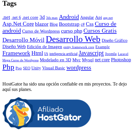
Tags
Android
.net
3d
.net core
Angular
Api
.net 6
3ds max
asp.net
Curso de
Asp.Net Core
blazor
Css
Bootstrap
Blog
c#
android
Cursos Gratis
curso php
Curso de Wordpress
Desarrollo Web
Desarrollo Móvil
Diseño Gráfico
Diseño Web
Edición de Imagen
Example
entity framework core
Javascript
Framework
Html
IA
inteligencia artificial
Joomla
Laravel
Photoshop
Mvc
Mysql
net core
Modelado en 3D
Mega Curso de Wordpress
Php
wordpress
Visual Basic
SEO
Unity
Poo
HostGator ha sido una opción confiable en mis proyectos. Te dejo
aquí sus planes.