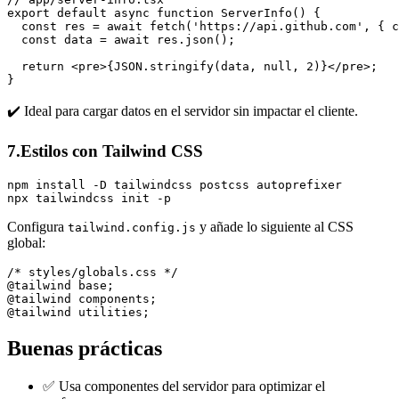
export default async function ServerInfo() {

  const res = await fetch('https://api.github.com', { c
  const data = await res.json();

  return <pre>{JSON.stringify(data, null, 2)}</pre>;

}
✔️ Ideal para cargar datos en el servidor sin impactar el cliente.
7.Estilos con Tailwind CSS
npm install -D tailwindcss postcss autoprefixer

npx tailwindcss init -p
Configura
y añade lo siguiente al CSS
tailwind.config.js
global:
/* styles/globals.css */

@tailwind base;

@tailwind components;

@tailwind utilities;
Buenas prácticas
✅ Usa componentes del servidor para optimizar el