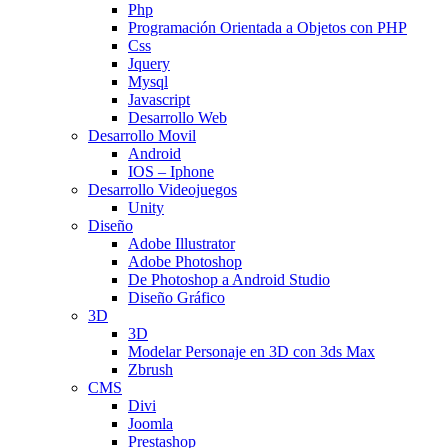
Php
Programación Orientada a Objetos con PHP
Css
Jquery
Mysql
Javascript
Desarrollo Web
Desarrollo Movil
Android
IOS – Iphone
Desarrollo Videojuegos
Unity
Diseño
Adobe Illustrator
Adobe Photoshop
De Photoshop a Android Studio
Diseño Gráfico
3D
3D
Modelar Personaje en 3D con 3ds Max
Zbrush
CMS
Divi
Joomla
Prestashop