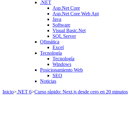
.NET
Asp.Net Core
Asp.Net Core Web Api
Java
Software
Visual Basic.Net
SQL Server
Ofimática
Excel
Tecnología
Tecnología
Windows
Posicionamiento Web
SEO
Noticias
Inicio
>
.NET 6
>
Curso rápido: Next.js desde cero en 20 minutos