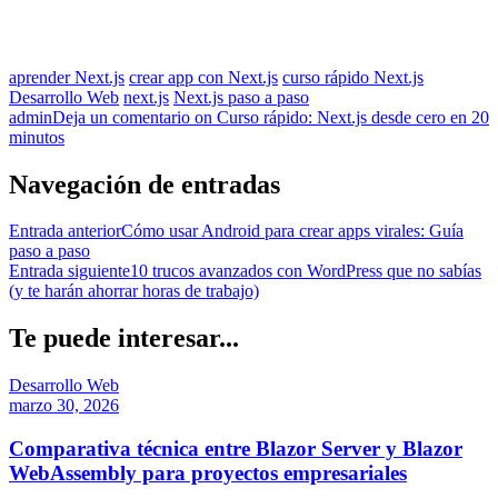
aprender Next.js
crear app con Next.js
curso rápido Next.js
Desarrollo Web
next.js
Next.js paso a paso
admin
Deja un comentario
on Curso rápido: Next.js desde cero en 20
minutos
Navegación de entradas
Entrada anterior
Cómo usar Android para crear apps virales: Guía
paso a paso
Entrada siguiente
10 trucos avanzados con WordPress que no sabías
(y te harán ahorrar horas de trabajo)
Te puede interesar...
Desarrollo Web
marzo 30, 2026
Comparativa técnica entre Blazor Server y Blazor
WebAssembly para proyectos empresariales