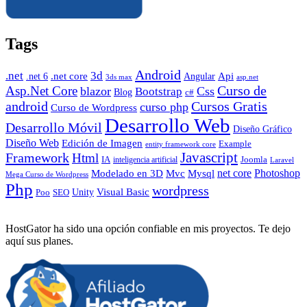
Tags
Android
.net
3d
.net core
Angular
Api
.net 6
3ds max
asp.net
Curso de
Asp.Net Core
blazor
Css
Bootstrap
Blog
c#
android
Cursos Gratis
curso php
Curso de Wordpress
Desarrollo Web
Desarrollo Móvil
Diseño Gráfico
Diseño Web
Edición de Imagen
Example
entity framework core
Javascript
Framework
Html
IA
inteligencia artificial
Joomla
Laravel
Photoshop
Mvc
Mysql
net core
Modelado en 3D
Mega Curso de Wordpress
Php
wordpress
Visual Basic
SEO
Unity
Poo
HostGator ha sido una opción confiable en mis proyectos. Te dejo
aquí sus planes.