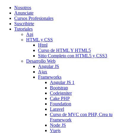
Nosotros
Anunciate
Cursos Profesionales
Suscribirte
Tutoriales
Api
HTML y CSS
Html
Curso de HTML Y HTML5
Sitio Completo con HTML5 y CSS3
Desarrollo Web
Angular JS
Ajax
Frameworks
Angular JS 1
Bootstrap
Codeigniter
Cake PHP
Foundation
Laravel
Curso de MVC con PHP, Crea tu
Framework
Node JS
Vuejs