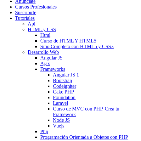
Anunciate
Cursos Profesionales
Suscribirte
Tutoriales
Api
HTML y CSS
Html
Curso de HTML Y HTML5
Sitio Completo con HTML5 y CSS3
Desarrollo Web
Angular JS
Ajax
Frameworks
Angular JS 1
Bootstrap
Codeigniter
Cake PHP
Foundation
Laravel
Curso de MVC con PHP, Crea tu
Framework
Node JS
Vuejs
Php
Programación Orientada a Objetos con PHP