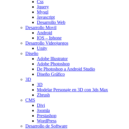
Css
Jquery
Mysql
Javascript
Desarrollo Web
Desarrollo Movil
Android
IOS – Iphone
Desarrollo Videojuegos
Unity
Diseño
Adobe Illustrator
Adobe Photoshop
De Photoshop a Android Studio
Diseño Gráfico
3D
3D
Modelar Personaje en 3D con 3ds Max
Zbrush
CMS
Divi
Joomla
Prestashop
WordPress
Desarrollo de Software