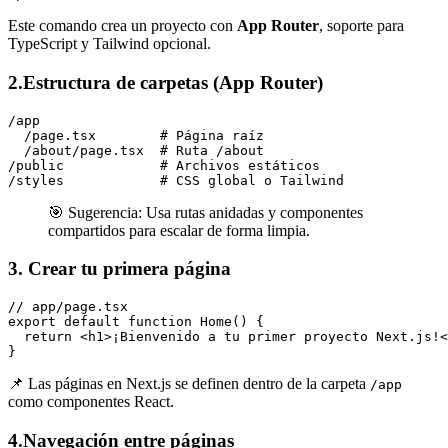
Este comando crea un proyecto con
App Router
, soporte para
TypeScript y Tailwind opcional.
2.Estructura de carpetas (App Router)
/app

  /page.tsx        # Página raíz

  /about/page.tsx  # Ruta /about

/public            # Archivos estáticos

/styles            # CSS global o Tailwind
🎯 Sugerencia: Usa rutas anidadas y componentes
compartidos para escalar de forma limpia.
3. Crear tu primera página
// app/page.tsx

export default function Home() {

  return <h1>¡Bienvenido a tu primer proyecto Next.js!<
}
📌 Las páginas en Next.js se definen dentro de la carpeta
/app
como componentes React.
4.Navegación entre páginas