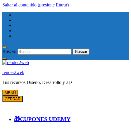
Saltar al contenido (presione Entrar)
Buscar:
render2web
Tus recursos Diseño, Desarrollo y 3D
MENÚ
CERRAR
🎁CUPONES UDEMY