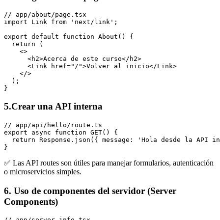
// app/about/page.tsx

import Link from 'next/link';

export default function About() {

  return (

    <>

      <h2>Acerca de este curso</h2>

      <Link href="/">Volver al inicio</Link>

    </>

  );

}
5.Crear una API interna
// app/api/hello/route.ts

export async function GET() {

  return Response.json({ message: 'Hola desde la API in
}  
✅ Las API routes son útiles para manejar formularios, autenticación
o microservicios simples.
6. Uso de componentes del servidor (Server
Components)
// app/server-info.tsx
