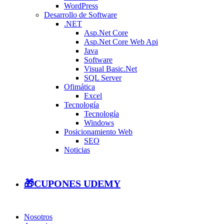
WordPress
Desarrollo de Software
.NET
Asp.Net Core
Asp.Net Core Web Api
Java
Software
Visual Basic.Net
SQL Server
Ofimática
Excel
Tecnología
Tecnología
Windows
Posicionamiento Web
SEO
Noticias
🎁CUPONES UDEMY
Nosotros