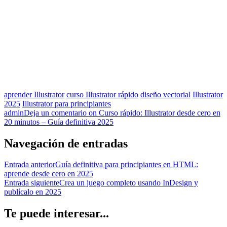
aprender Illustrator
curso Illustrator rápido
diseño vectorial
Illustrator
2025
Illustrator para principiantes
admin
Deja un comentario
on Curso rápido: Illustrator desde cero en
20 minutos – Guía definitiva 2025
Navegación de entradas
Entrada anterior
Guía definitiva para principiantes en HTML:
aprende desde cero en 2025
Entrada siguiente
Crea un juego completo usando InDesign y
publícalo en 2025
Te puede interesar...