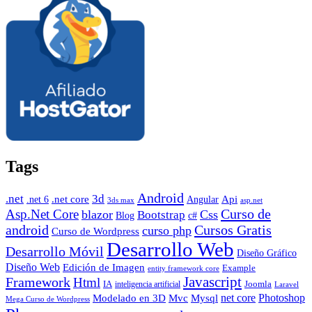
Tags
Android
.net
3d
.net core
Angular
Api
.net 6
3ds max
asp.net
Curso de
Asp.Net Core
blazor
Css
Bootstrap
Blog
c#
android
Cursos Gratis
curso php
Curso de Wordpress
Desarrollo Web
Desarrollo Móvil
Diseño Gráfico
Diseño Web
Edición de Imagen
Example
entity framework core
Javascript
Framework
Html
IA
inteligencia artificial
Joomla
Laravel
Photoshop
Mvc
Mysql
net core
Modelado en 3D
Mega Curso de Wordpress