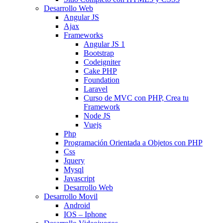
Desarrollo Web
Angular JS
Ajax
Frameworks
Angular JS 1
Bootstrap
Codeigniter
Cake PHP
Foundation
Laravel
Curso de MVC con PHP, Crea tu
Framework
Node JS
Vuejs
Php
Programación Orientada a Objetos con PHP
Css
Jquery
Mysql
Javascript
Desarrollo Web
Desarrollo Movil
Android
IOS – Iphone