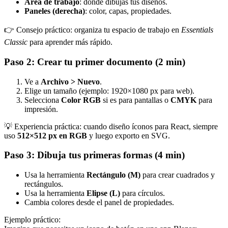
Área de trabajo
: donde dibujas tus diseños.
Paneles (derecha)
: color, capas, propiedades.
👉 Consejo práctico: organiza tu espacio de trabajo en
Essentials
Classic
para aprender más rápido.
Paso 2: Crear tu primer documento (2 min)
Ve a
Archivo > Nuevo
.
Elige un tamaño (ejemplo: 1920×1080 px para web).
Selecciona
Color RGB
si es para pantallas o
CMYK
para
impresión.
💡 Experiencia práctica: cuando diseño íconos para React, siempre
uso
512×512 px en RGB
y luego exporto en SVG.
Paso 3: Dibuja tus primeras formas (4 min)
Usa la herramienta
Rectángulo (M)
para crear cuadrados y
rectángulos.
Usa la herramienta
Elipse (L)
para círculos.
Cambia colores desde el panel de propiedades.
Ejemplo práctico: