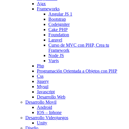
Ajax
Frameworks
Angular JS 1
Bootstrap
Codeigniter
Cake PHP
Foundation
Laravel
Curso de MVC con PHP, Crea tu
Framework
Node JS
Vuejs
Php
Programación Orientada a Objetos con PHP
Css
Jquery
Mysql
Javascript
Desarrollo Web
Desarrollo Movil
Android
IOS – Iphone
Desarrollo Videojuegos
Unity
Diseño