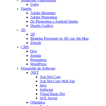
Desarrollo Videojuegos
Unity
Diseño
Adobe Illustrator
Adobe Photoshop
De Photoshop a Android Studio
Diseño Gráfico
3D
3D
Modelar Personaje en 3D con 3ds Max
Zbrush
CMS
Divi
Joomla
Prestashop
WordPress
Desarrollo de Software
.NET
Asp.Net Core
Asp.Net Core Web Api
Java
Software
Visual Basic.Net
SQL Server
Ofimática