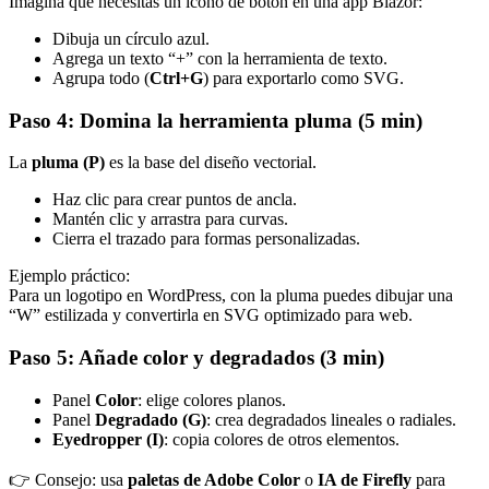
Imagina que necesitas un icono de botón en una app Blazor:
Dibuja un círculo azul.
Agrega un texto “+” con la herramienta de texto.
Agrupa todo (
Ctrl+G
) para exportarlo como SVG.
Paso 4: Domina la herramienta pluma (5 min)
La
pluma (P)
es la base del diseño vectorial.
Haz clic para crear puntos de ancla.
Mantén clic y arrastra para curvas.
Cierra el trazado para formas personalizadas.
Ejemplo práctico:
Para un logotipo en WordPress, con la pluma puedes dibujar una
“W” estilizada y convertirla en SVG optimizado para web.
Paso 5: Añade color y degradados (3 min)
Panel
Color
: elige colores planos.
Panel
Degradado (G)
: crea degradados lineales o radiales.
Eyedropper (I)
: copia colores de otros elementos.
👉 Consejo: usa
paletas de Adobe Color
o
IA de Firefly
para