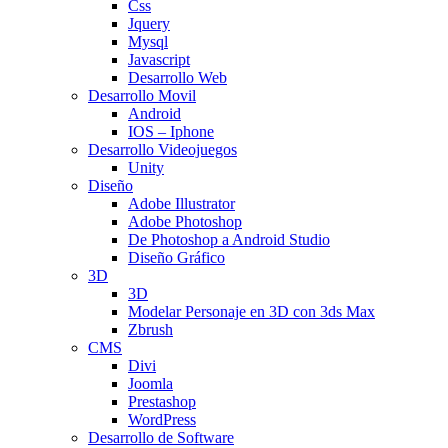
Css
Jquery
Mysql
Javascript
Desarrollo Web
Desarrollo Movil
Android
IOS – Iphone
Desarrollo Videojuegos
Unity
Diseño
Adobe Illustrator
Adobe Photoshop
De Photoshop a Android Studio
Diseño Gráfico
3D
3D
Modelar Personaje en 3D con 3ds Max
Zbrush
CMS
Divi
Joomla
Prestashop
WordPress
Desarrollo de Software