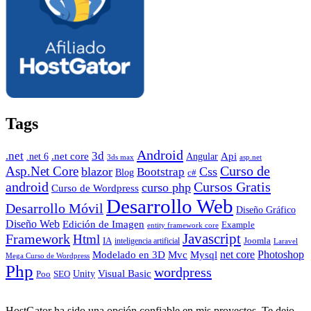
Tags
Android
.net
3d
.net core
Angular
Api
.net 6
3ds max
asp.net
Curso de
Asp.Net Core
blazor
Css
Bootstrap
Blog
c#
android
Cursos Gratis
curso php
Curso de Wordpress
Desarrollo Web
Desarrollo Móvil
Diseño Gráfico
Diseño Web
Edición de Imagen
Example
entity framework core
Javascript
Framework
Html
IA
inteligencia artificial
Joomla
Laravel
Photoshop
Mvc
Mysql
net core
Modelado en 3D
Mega Curso de Wordpress
Php
wordpress
Visual Basic
SEO
Unity
Poo
HostGator ha sido una opción confiable en mis proyectos. Te dejo