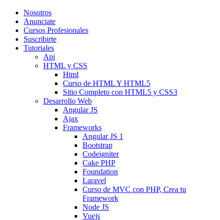
Nosotros
Anunciate
Cursos Profesionales
Suscribirte
Tutoriales
Api
HTML y CSS
Html
Curso de HTML Y HTML5
Sitio Completo con HTML5 y CSS3
Desarrollo Web
Angular JS
Ajax
Frameworks
Angular JS 1
Bootstrap
Codeigniter
Cake PHP
Foundation
Laravel
Curso de MVC con PHP, Crea tu
Framework
Node JS
Vuejs