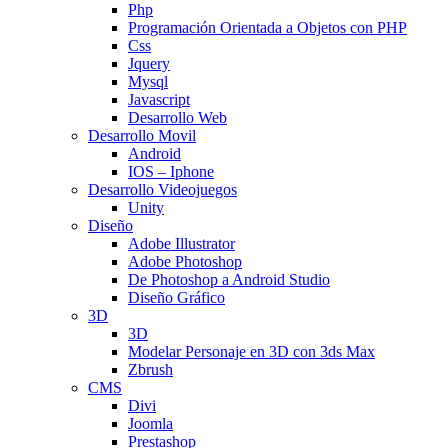
Php
Programación Orientada a Objetos con PHP
Css
Jquery
Mysql
Javascript
Desarrollo Web
Desarrollo Movil
Android
IOS – Iphone
Desarrollo Videojuegos
Unity
Diseño
Adobe Illustrator
Adobe Photoshop
De Photoshop a Android Studio
Diseño Gráfico
3D
3D
Modelar Personaje en 3D con 3ds Max
Zbrush
CMS
Divi
Joomla
Prestashop