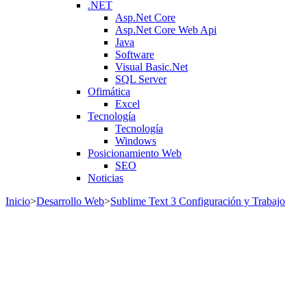
.NET
Asp.Net Core
Asp.Net Core Web Api
Java
Software
Visual Basic.Net
SQL Server
Ofimática
Excel
Tecnología
Tecnología
Windows
Posicionamiento Web
SEO
Noticias
Inicio
>
Desarrollo Web
>
Sublime Text 3 Configuración y Trabajo