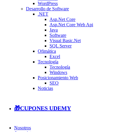
WordPress
Desarrollo de Software
.NET
Asp.Net Core
Asp.Net Core Web Api
Java
Software
Visual Basic.Net
SQL Server
Ofimática
Excel
Tecnología
Tecnología
Windows
Posicionamiento Web
SEO
Noticias
🎁CUPONES UDEMY
Nosotros