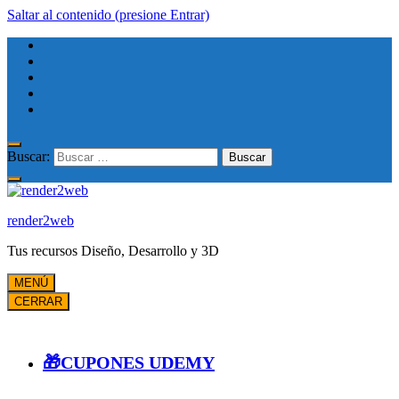
Saltar al contenido (presione Entrar)
Buscar:
render2web
Tus recursos Diseño, Desarrollo y 3D
MENÚ
CERRAR
🎁CUPONES UDEMY