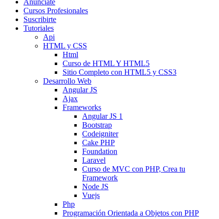
Anunciate
Cursos Profesionales
Suscribirte
Tutoriales
Api
HTML y CSS
Html
Curso de HTML Y HTML5
Sitio Completo con HTML5 y CSS3
Desarrollo Web
Angular JS
Ajax
Frameworks
Angular JS 1
Bootstrap
Codeigniter
Cake PHP
Foundation
Laravel
Curso de MVC con PHP, Crea tu
Framework
Node JS
Vuejs
Php
Programación Orientada a Objetos con PHP