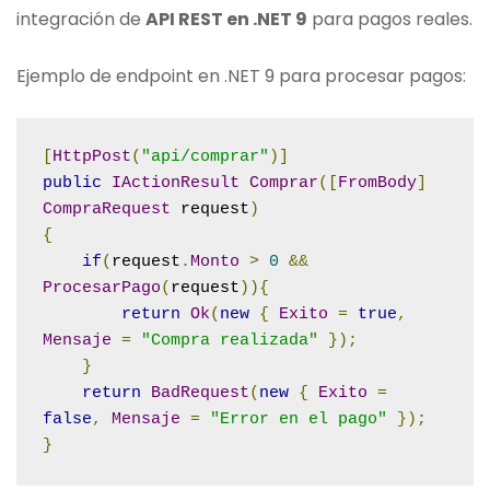
integración de
API REST en .NET 9
para pagos reales.
Ejemplo de endpoint en .NET 9 para procesar pagos:
[
HttpPost
(
"api/comprar"
)]
public
IActionResult
Comprar
([
FromBody
]
CompraRequest
 request
)
{
if
(
request
.
Monto
>
0
&&
ProcesarPago
(
request
)){
return
Ok
(
new
{
Exito
=
true
,
Mensaje
=
"Compra realizada"
});
}
return
BadRequest
(
new
{
Exito
=
false
,
Mensaje
=
"Error en el pago"
});
}