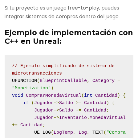
Si tu proyecto es un juego free-to-play, puedes
integrar sistemas de compras dentro del juego.
Ejemplo de implementación con
C++ en Unreal:
// Ejemplo simplificado de sistema de 
microtransacciones
UFUNCTION
(
BlueprintCallable
,
Category
=
"Monetization"
)
void
ComprarMonedaVirtual
(
int
Cantidad
)
{
if
(
Jugador
->
Saldo
>=
Cantidad
)
{
Jugador
->
Saldo
-=
Cantidad
;
Jugador
->
Inventario
.
MonedaVirtual
+=
Cantidad
;
        UE_LOG
(
LogTemp
,
Log
,
 TEXT
(
"Compra 