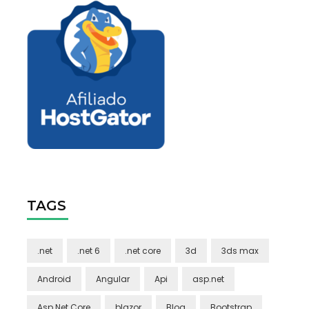
TAGS
.net
.net 6
.net core
3d
3ds max
Android
Angular
Api
asp.net
Asp.Net Core
blazor
Blog
Bootstrap