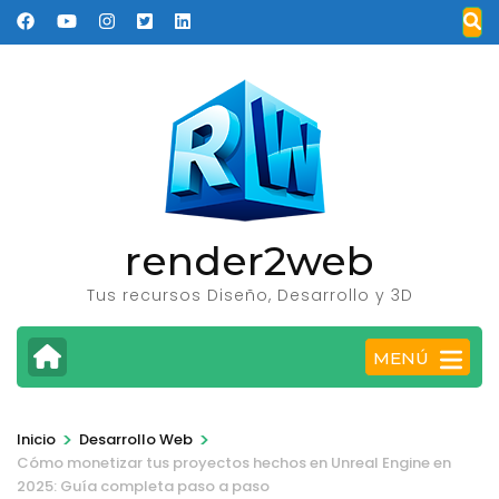
Saltar
al
contenido
(presione
Entrar)
render2web
Tus recursos Diseño, Desarrollo y 3D
MENÚ
>
>
Inicio
Desarrollo Web
Cómo monetizar tus proyectos hechos en Unreal Engine en
2025: Guía completa paso a paso