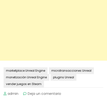
marketplace Unreal Engine
microtransacciones Unreal
monetización Unreal Engine
plugins Unreal
vender juegos en Steam
on
admin
Deja un comentario
Cómo
monetizar