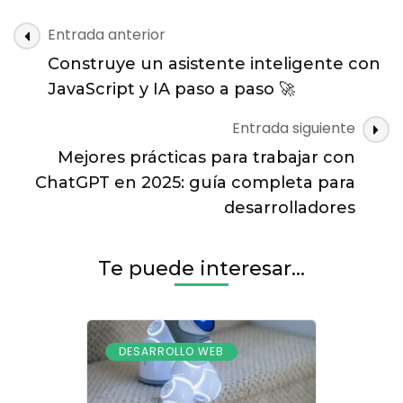
tus
proyectos
Navegación
Entrada anterior
hechos
de
en
Construye un asistente inteligente con
entradas
Unreal
JavaScript y IA paso a paso 🚀
Engine
en
Entrada siguiente
2025:
Mejores prácticas para trabajar con
Guía
completa
ChatGPT en 2025: guía completa para
paso
desarrolladores
a
paso
Te puede interesar...
DESARROLLO WEB