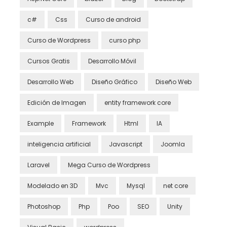
c#
Css
Curso de android
Curso de Wordpress
curso php
Cursos Gratis
Desarrollo Móvil
Desarrollo Web
Diseño Gráfico
Diseño Web
Edición de Imagen
entity framework core
Example
Framework
Html
IA
inteligencia artificial
Javascript
Joomla
Laravel
Mega Curso de Wordpress
Modelado en 3D
Mvc
Mysql
net core
Photoshop
Php
Poo
SEO
Unity