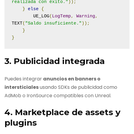
realizada con éxito."
));
}
else
{
        UE_LOG
(
LogTemp
,
Warning
,
TEXT
(
"Saldo insuficiente."
));
}
}
3. Publicidad integrada
Puedes integrar
anuncios en banners o
intersticiales
usando SDKs de publicidad como
AdMob o IronSource compatibles con Unreal.
4. Marketplace de assets y
plugins